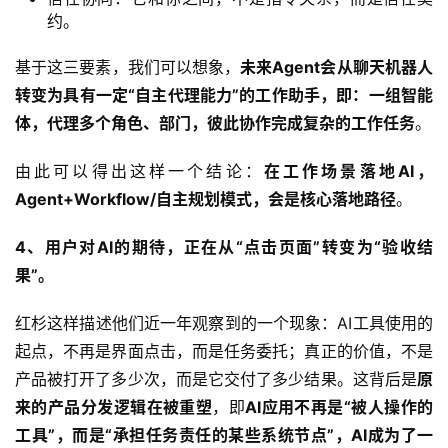
约。
运
营
基于这三要素，我们可以想象，
未来Agent会从聊天机器人
记
转变为具有一定“自主代理能力”的工作助手，即：一组智能
录
体，代理多个角色、部门，彼此协作完成复杂的工作任务
。
经
由此可以得出这样一个结论：
在工作场景落地AI，
验
Agent+Workflow/自主规划模式，会是核心落地路径
。
教
程
4、用户对AI的期待，正在从“点击页面”转变为“验收结
果”。
软
件
红杉这样描述他们近一年观察到的一个现象：AI工具使用的
应
起点，不再是界面点击，而是任务委托；真正的价值，不是
用
产品被打开了多少次，而是它交付了多少结果。这背后是
原
登录
注册
来的产品分发逻辑在被重塑
，即
AI应用不再是“被人操作的
服
务
工具”，而是“承担任务责任的某些系统节点”，AI成为了一