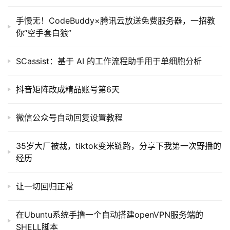
目
手慢无！CodeBuddy×腾讯云放送免费服务器，一招教
你“空手套白狼”
A
I
SCassist：基于 AI 的工作流程助手用于单细胞分析
提
示
抖音矩阵改成精品账号第6天
词
微信公众号自动回复设置教程
开
源
代
35岁大厂被裁，tiktok变米链路，分享下我第一次野播的
码
经历
常
让一切回归正常
用
链
在Ubuntu系统手撸一个自动搭建openVPN服务端的
接
SHELL脚本