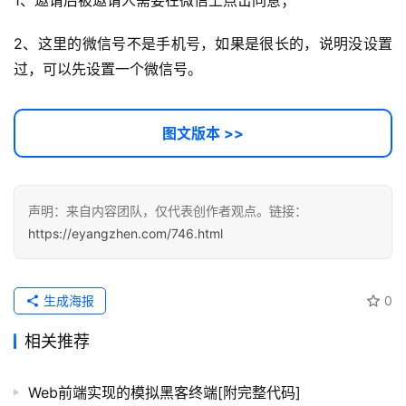
1、邀请后被邀请人需要在微信上点击同意；
运
营
2、这里的微信号不是手机号，如果是很长的，说明没设置
记
过，可以先设置一个微信号。
录
经
图文版本 >>
验
教
程
声明：来自内容团队，仅代表创作者观点。链接：
https://eyangzhen.com/746.html
软
件
应
生成海报
0
用
相关推荐
登录
注册
服
务
Web前端实现的模拟黑客终端[附完整代码]
项