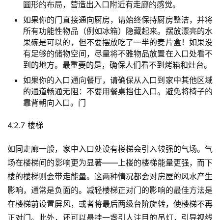
圆形的布局，营造出入口附近有走廊的感觉。
项
目
如果你的门直接通向厨房，请始终保持厨房整洁，并将
所有功能性物品（例如冰箱）隐藏起来。摆放漂亮的水
果碗是可以的，但不要摆放吃了一半的麦片盒！如果没
A
有足够的储物空间，尽量将不雅物品放置在入口处看不
I
到的地方。最重要的是，确保人们看不到烤箱和灶台。
提
如果你的入口通向餐厅，请确保从入口到家中其他区域
示
的通道畅通无阻：不要用餐桌挡住入口。避免将椅子的
词
靠背朝向入口。门
开
4.2.7 楼梯
源
代
如同走廊一般，家中入口处设有楼梯会引入较强的气场。气
码
场在楼梯间的影响更为显著——上楼的楼梯能量更强，而下
楼的楼梯则会带走能量。这两种情况都会对房屋的风水产生
常
影响，通常是负面的。减轻楼梯正对门的影响的最佳方法是
用
在楼梯前设置屏风，或者将最后两级台阶旋转，使楼梯不再
链
正对门。此外，还可以悬挂一盏引人注目的吊灯，引导视线
接