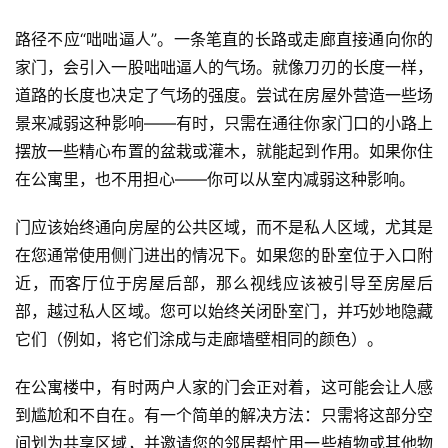
路径不应“咄咄逼人”。一条笔直的长路或走廊直接通向你的
家门，会引入一股咄咄逼人的气场。就像刀刃的长度一样，
道路的长度也决定了气场的强度。尝试在房屋外营造一些场
景来减弱这种影响——有时，只需在通往你家门口的小路上
摆放一些精心布置的盆栽或灌木，就能起到作用。如果你住
在公寓里，也不用担心——你可以从室内减弱这种影响。
门应该始终通向房屋的公共区域，而不是私人区域，尤其是
在您通常使用侧门进出的情况下。如果您的卧室位于入口附
近，而客厅位于房屋后部，那么视线应该被引导至房屋后
部，越过私人区域。您可以始终关闭卧室门，并巧妙地隐藏
它们（例如，将它们涂成与走廊墙壁相同的颜色）。
在公寓楼中，有时两户人家的门会正对着，这可能会让人感
到尴尬和不自在。有一个简单的解决方法：只需将这部分空
间划为共享区域，并邀请您的邻居帮忙用一些植物或其他物