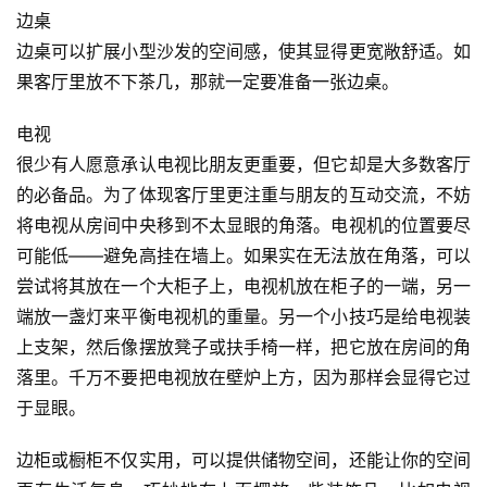
边桌
边桌可以扩展小型沙发的空间感，使其显得更宽敞舒适。如
果客厅里放不下茶几，那就一定要准备一张边桌。
电视
很少有人愿意承认电视比朋友更重要，但它却是大多数客厅
的必备品。为了体现客厅里更注重与朋友的互动交流，不妨
将电视从房间中央移到不太显眼的角落。电视机的位置要尽
可能低——避免高挂在墙上。如果实在无法放在角落，可以
尝试将其放在一个大柜子上，电视机放在柜子的一端，另一
端放一盏灯来平衡电视机的重量。另一个小技巧是给电视装
上支架，然后像摆放凳子或扶手椅一样，把它放在房间的角
落里。千万不要把电视放在壁炉上方，因为那样会显得它过
于显眼。
边柜或橱柜不仅实用，可以提供储物空间，还能让你的空间