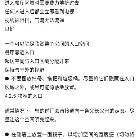
进入餐厅区域时需要费力地挤过去
任何人进入后都会立即看到电视
视线被阻挡，气流无法流通
良好
一个可以驻足欣赏整个房间的入口空间
餐厅靠近入口
起居空间与入口区域分隔开来
保持与室外的视野
● 不要摆放扫帚、拖把和垃圾桶。尽量将它们隐藏在入口
区域之外，或尽可能隐蔽地放置。
4.2.5 狭窄的入口
A
I
通常情况下，您的前门会直接通向一条又长又暗的走廊。尽
实
量让这个空间明亮起来。
干
群
● 在侧墙上放置一面镜子，以增加空间的宽度感（切勿将