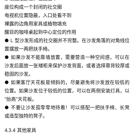
座位构成一个封闭的社交圈
电视机位置隐蔽，入口处看不到
裸露的边角用家具或植物填充
醒目的咖啡桌起到中心定位的作用
● L 型沙发形成的社交圈并不完整。在沙发角落的对角线位
置摆放一两把扶手椅。
● 如果沙发不能靠墙放置，需要营造一种空间感，可以在
沙发后面放一张矮柜来保护沙发背面，或者选择靠背较厚或
稳固的沙发。
● 如果客厅天花板是倾斜的，尽量避免将沙发放在较低的
位置。如果沙发位于较低的位置，可以在两侧安装灯具，以
“抬高”天花板。
● 不要让沙发孤零零地待着！可以搭配一把扶手椅、长凳
或造型独特的凳子。
4.3.4 其他家具