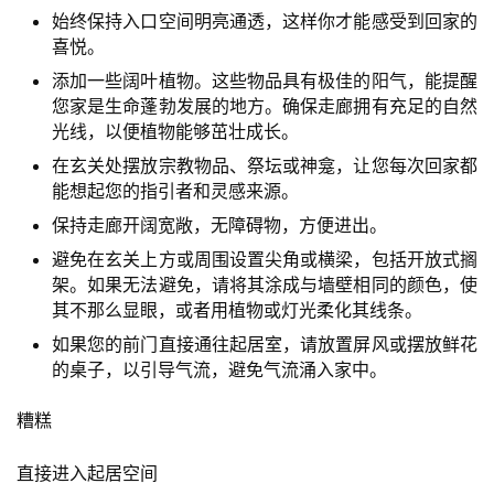
始终保持入口空间明亮通透，这样你才能感受到回家的
喜悦。
添加一些阔叶植物。这些物品具有极佳的阳气，能提醒
您家是生命蓬勃发展的地方。确保走廊拥有充足的自然
光线，以便植物能够茁壮成长。
在玄关处摆放宗教物品、祭坛或神龛，让您每次回家都
能想起您的指引者和灵感来源。
保持走廊开阔宽敞，无障碍物，方便进出。
避免在玄关上方或周围设置尖角或横梁，包括开放式搁
架。如果无法避免，请将其涂成与墙壁相同的颜色，使
其不那么显眼，或者用植物或灯光柔化其线条。
如果您的前门直接通往起居室，请放置屏风或摆放鲜花
的桌子，以引导气流，避免气流涌入家中。
糟糕
直接进入起居空间