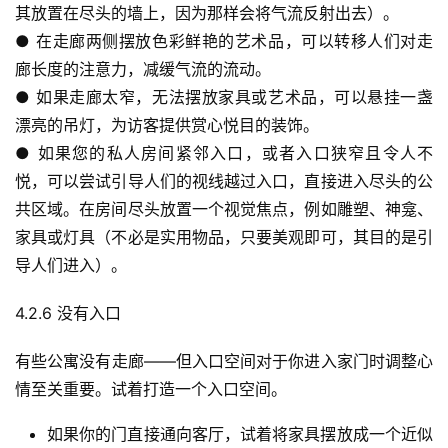
其放置在尽头的墙上，因为那样会将气流反射出去）。
运
● 在走廊两侧摆放色彩鲜艳的艺术品，可以转移人们对走
营
廊长度的注意力，减缓气流的流动。
记
● 如果走廊太窄，无法摆放家具或艺术品，可以悬挂一盏
录
漂亮的吊灯，为访客提供赏心悦目的装饰。
● 如果您的私人房间紧邻入口，或者入口狭窄且令人不
经
悦，可以尝试引导人们的视线越过入口，直接进入尽头的公
验
共区域。在房间尽头放置一个视觉焦点，例如雕塑、神龛、
教
程
家具或灯具（不必是实用物品，只要美观即可，其目的是引
导人们进入）。
软
4.2.6 没有入口
件
应
有些公寓没有走廊——但入口空间对于你进入家门时调整心
用
情至关重要。试着打造一个入口空间。
登录
注册
服
如果你的门直接通向客厅，试着将家具摆放成一个近似
务