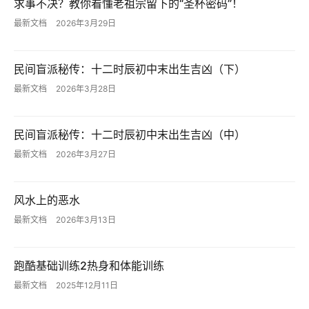
求事不决？教你看懂老祖宗留下的“圣杯密码”！
项
最新文档
2026年3月29日
目
A
民间盲派秘传：十二时辰初中末出生吉凶（下）
I
最新文档
2026年3月28日
提
示
词
民间盲派秘传：十二时辰初中末出生吉凶（中）
最新文档
2026年3月27日
开
源
风水上的恶水
代
码
最新文档
2026年3月13日
常
跑酷基础训练2热身和体能训练
用
最新文档
2025年12月11日
链
接