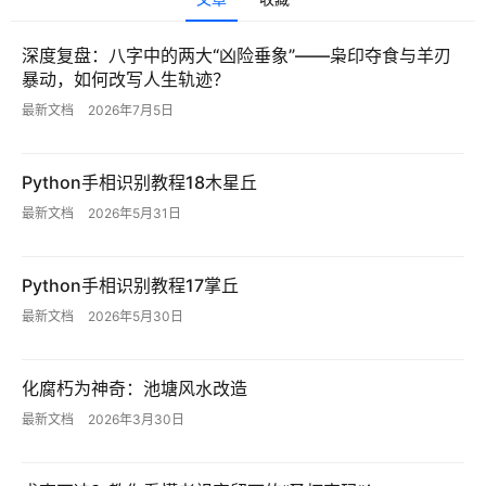
运
深度复盘：八字中的两大“凶险垂象”——枭印夺食与羊刃
营
暴动，如何改写人生轨迹？
记
录
最新文档
2026年7月5日
经
Python手相识别教程18木星丘
验
最新文档
2026年5月31日
教
程
Python手相识别教程17掌丘
软
最新文档
2026年5月30日
件
应
用
化腐朽为神奇：池塘风水改造
最新文档
2026年3月30日
登录
注册
服
务