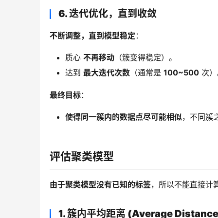
6. 迭代优化，直到收敛
不断调整，直到模型稳定
：
质心
不再移动
（簇变得稳定）。
达到
最大迭代次数
（通常是
100~500
次）
最终目标
：
使得同一簇内的数据点尽可能相似
，不同簇
评估聚类模型
由于聚类模型没有已知的标签
，所以不能直接计算
1. 簇内平均距离 (Average Distance t