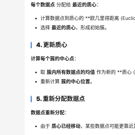
每个数据点
 分配给 
最近的质心
：
计算数据点到质心的 **欧几里得距离 (Euclidean
选择
最近的质心
，形成初始簇。
4. 更新质心
计算每个簇的中心点
：
取
簇内所有数据点的均值
作为新的 **质心 (C
重新计算
簇的中心位置
。
5. 重新分配数据点
数据点重新分配
：
由于
质心已经移动
，某些数据点可能更靠近