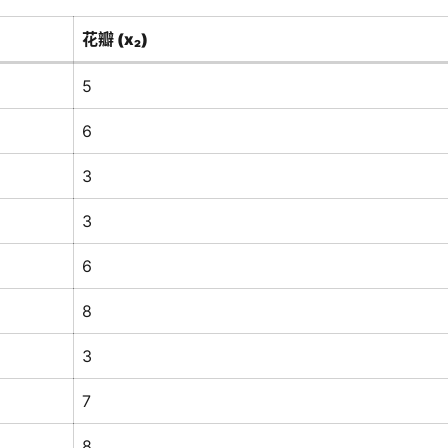
花瓣 (x₂)
5
6
3
3
6
8
3
7
8