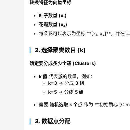
转换特征为向量坐标
叶子数量 (x₁)
花瓣数量 (x₂)
每朵花可以表示为坐标 **[x₁, x₂]**，并在
2. 选择聚类数目 (k)
确定要分成多少个簇 (Clusters)
k 值
代表簇的数量，例如：
k=3
→ 分成
3 组
k=5
→ 分成
5 组
需要
随机选取 k 个点
作为 **初始质心 (Centr
3. 数据点分配