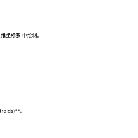
二维坐标系
中绘制。
oids)**。