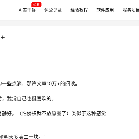
必看
AI实干群
运营记录
经验教程
软件应用
服务项
+
一些点滴，那篇文章10万+的阅读。
后，我觉自己也挺喜欢的。
月静好。（怕侵权就不放原图了）类似于这种感觉
望明天多卖二十块。”