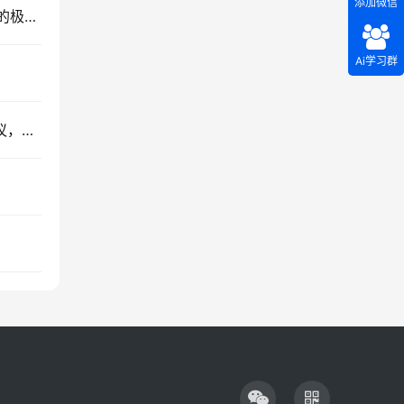
添加微信
告别海量路由轰炸！抓包揭秘OSPF Totally Stub的极致减负魔法
Ai学习群
每月40元实现异地组网！用家用路由器+L2TP协议，在腾讯云上搭建企业级VPN枢纽