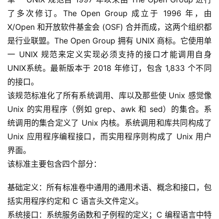
了多次修订。The Open Group 成立于 1996 年，由 
登录
注册
服
X/Open 和开放软件基金会 (OSF) 合并而成，这两个组织都
务
是行业联盟。The Open Group 拥有 UNIX 商标。它使用单
项
一 UNIX 规范来定义实现必须支持的接口才能调用自身
目
UNIX系统。最新版本于 2018 年修订，包含 1,833 个不同
的接口。
A
该规范标准化了所有系统调用、库以及那些使 Unix 感觉像 
I
Unix 的实用程序（例如 grep、awk 和 sed）的集合。系
提
统调用的集合定义了 Unix 内核。系统调用和库共同构成了 
示
词
Unix 应用程序编程接口，而实用程序则构成了 Unix 用户
界面。
开
该标准主要包含四个部分：
源
代
基础定义：所有标准卷中通用的通用术语、概念和接口，包
码
括实用程序约定和 C 语言头文件定义。
系统接口：系统服务函数和子例程的定义；C 编程语言中特