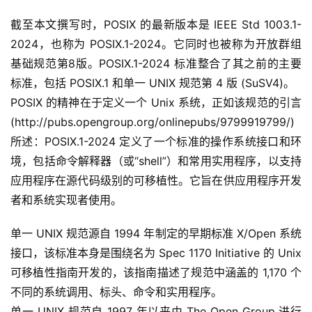
实
截至本文撰写时，POSIX 的最新版本是 IEEE Std 1003.1-
干
2024，也称为 POSIX.1-2024。它同时也被称为开放群组
群
基础规范第8版。POSIX.1-2024 标准整合了其之前的主要
标准，包括 POSIX.1 和单一 UNIX 规范第 4 版 (SuSV4)。
运
营
POSIX 的精神在于定义一个 Unix 系统，正如该规范的引言 
记
(http://pubs.opengroup.org/onlinepubs/9799919799/) 
录
所述：POSIX.1-2024 定义了一个标准的操作系统接口和环
境，包括命令解释器（或“shell”）和常用实用程序，以支持
经
应用程序在源代码级别的可移植性。它旨在供应用程序开发
验
者和系统实现者使用。
教
程
单一 UNIX 规范源自 1994 年制定的早期标准 X/Open 系统
接口，该标准本身是围绕名为 Spec 1170 Initiative 的 Unix 
软
可移植性指南开发的，该指南描述了规范中涵盖的 1,170 个
件
不同的系统调用、标头、命令和实用程序。
应
用
单一 UNIX 规范自 1997 年以来由 The Open Group 进行