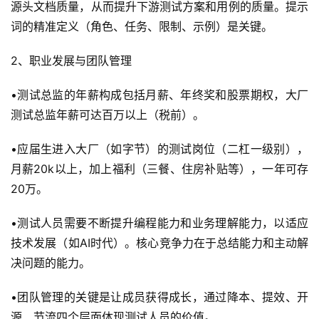
源头文档质量，从而提升下游测试方案和用例的质量。提示
词的精准定义（角色、任务、限制、示例）是关键。
2、职业发展与团队管理
•测试总监的年薪构成包括月薪、年终奖和股票期权，大厂
A
测试总监年薪可达百万以上（税前）。
I
实
•应届生进入大厂（如字节）的测试岗位（二杠一级别），
干
月薪20k以上，加上福利（三餐、住房补贴等），一年可存
群
20万。
运
•测试人员需要不断提升编程能力和业务理解能力，以适应
营
技术发展（如AI时代）。核心竞争力在于总结能力和主动解
记
决问题的能力。
录
•团队管理的关键是让成员获得成长，通过降本、提效、开
经
源、节流四个层面体现测试人员的价值。