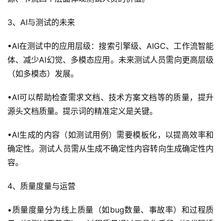
验
教
3、AI与测试的未来
程
•AI在测试中的应用层级：搜索引擎级、AIGC、工作流智能
软
体、减少AI幻觉、多模态应用。未来测试人员需向更高层级
件
（如多模态）发展。
应
用
•AI可以帮助检查需求文档、技术方案文档等的质量，提升
源头文档质量。提示词的精准定义是关键。
登录
注册
服
务
•AI生成的内容（如测试用例）需要模板化，以提高效率和
项
确定性。测试人员需从生成不确定性内容转向生成确定性内
目
容。
A
4、质量度量与运营
I
提
•质量度量分为线上质量（如bug数量、事故率）和过程质
示