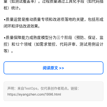
量（如测试覆盖率）。过程质量通过工具化手段（如代码插
词
桩）统计。
开
•质量运营是推动质量专项和改进项落地的关键，包括形成
源
闭环和评估改进效果。
代
码
•质量保障能力成熟度模型分为三个阶段（预防、保证、监
控）和12个领域（如需求管控、代码评审、测试用例设计
常
等）。
用
链
接
阅读原文 >>
声明：来自TestOps，仅代表创作者观点。链接：
https://eyangzhen.com/1996.html