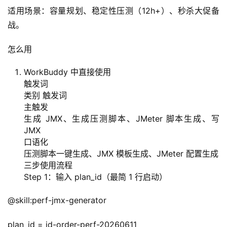
适用场景：容量规划、稳定性压测（12h+）、秒杀大促备
战。
怎么用
WorkBuddy 中直接使用
触发词
类别 触发词
主触发
生成 JMX、生成压测脚本、JMeter 脚本生成、写
JMX
口语化
压测脚本一键生成、JMX 模板生成、JMeter 配置生成
三步使用流程
A
Step 1：输入 plan_id（最简 1 行启动）
I
@skill:perf-jmx-generator
实
干
plan_id = jd-order-perf-20260611
群