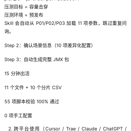
压测目标 = 容量击穿
压测环境 = 预发布
运
营
Skill 会自动从 P01/P02/P03 加载 11 项参数，跳过重复问
记
询。
录
Step 2：确认场景信息（10 项差异化配置）
经
Step 3：自动生成完整 JMX 包
验
教
15 分钟出活
程
11 个文件 + 10 个分片 CSV
软
件
55 项脚本校验 100% 通过
应
用
0 项手工配置
服
跨平台使用（Cursor / Trae / Claude / ChatGPT /