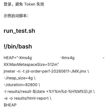
登录，避免 Token 失效
示例启动脚本：
run_test.sh
!/bin/bash
HEAP=”-Xms4g -Xmx4g -
XX:MaxMetaspaceSize=512m”
jmeter -n -t jd-order-perf-20260611-JMX.jmx \
-Jheap_size=4g \
-Jduration=82800 \
-l results/result-$(date +%Y%m%d-%H%M%S).jtl \
-e -o results/html-report \
$HEAP