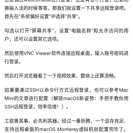
务
换输入法的时候等等，那我们就设置一下共享远程登录吧。
项
首先在“系统偏好设置”中选择“共享”。
目
勾选以打开“屏幕共享”，设置“电脑名称”和允许访问的用
A
户，还可以设置其它选项。
I
提
然后使用VNC Viewer软件连接远程桌面，输入账号密码进
示
行登录。
词
然后打开浏览器看了一下视频效果，整体上还算流畅。
开
源
如果要通过SSH以命令行方式远程登录，也可以参考Mac 
代
Mini的文章进行配置（解锁macOS新姿势：手把手教你用
码
SSH远程登录，效率倍增！）。
常
工欲善其事，必先利其器。经过一番折腾，一个显存充足、
用
支持远程桌面的macOS Monterey虚拟机就配置完毕了。