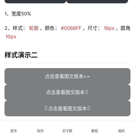
服
1、宽度50%
务
项
2、样式：
轮廓
，颜色：
#0066FF
，尺寸：
16px
，圆角
目
10px
A
I
样式演示二
提
示
词
点击查看图文版本>>
开
点击查看图文版本
源
代
点击查看图文版本
码
1、宽度100%
常
首页
软件
实干群
教程
我的