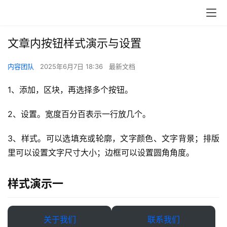
干
群
文章内按钮样式演示与设置
运
营
内容团队
2025年6月7日 18:36
最新文档
记
录
1、添加，区块，再选择多个按钮。
经
2、设置。宽度百分百表示一行放几个。
验
教
3、样式。可以选填充或轮廓，文字颜色、文字背景；排版
程
里可以设置文字尺寸大小；边框可以设置圆角角度。
软
样式演示一
件
应
用
关于我们
联系我们