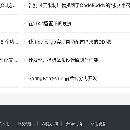
配置Juniper虚墙vSRX基于路由的IPsec VPN（CLI方式）
在2021留置下的痕迹
你以为自己会用 Git，其实只会 git add .：这 15 个功能，真正在拉开程序员差距
使用ddns-go实现自动配置IPv6的DDNS
GitHub Copilot 实用指南（二）：注册、开通与配置全流程
计蒙说：指标体系设计原则与框架
SpringBoot-Vue 前后端分离开发
件应用
服务项目
AI提示词
开源代码
常用链接