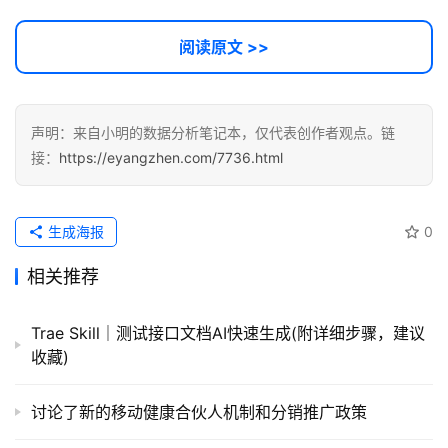
件
应
阅读原文 >>
用
登录
注册
服
声明：来自小明的数据分析笔记本，仅代表创作者观点。链
务
接：
https://eyangzhen.com/7736.html
项
目
生成海报
0
A
I
相关推荐
提
示
Trae Skill｜测试接口文档AI快速生成(附详细步骤，建议
词
收藏)
开
讨论了新的移动健康合伙人机制和分销推广政策
源
代