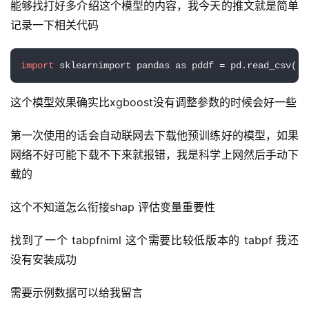
能够找打好多介绍这个模型的内容，我今天的推文就是简单
A
记录一下相关代码
I
实
import
 sklearnimport pandas as pddf = pd.read_csv(
'D
干
群
这个模型效果确实比xgboost没有调整参数的时候会好一些
运
第一次使用的话会自动联网去下载他预训练好的模型，如果
营
网络不好可能下载不下来就报错，我是科学上网然后手动下
记
载的
录
这个不知道怎么衔接shap 评估变量重要性
经
验
找到了一个 tabpfniml 这个需要比较低版本的 tabpf 我还
教
没有安装成功
程
需要示例数据可以给我留言
软