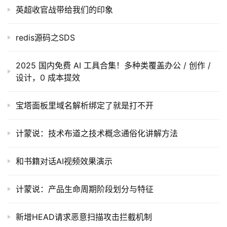
码
英超收官战带给我们的印象
常
redis源码之SDS
用
链
2025 国内免费 AI 工具合集！多种类覆盖办公 / 创作 /
接
设计，0 成本提效
宝塔面板里域名解析绑定了就是打不开
计蒙说：技术布道之技术概念通俗化讲解方法
和书籍对话AI视频效果演示
计蒙说：产品生命周期阶段划分与特征
新增HEAD请求恶意扫描攻击拦截机制