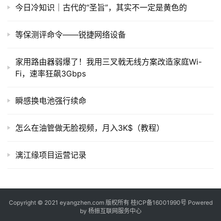
常
今日冷知识｜古代的“圣旨”，其实不一定是黄色的
用
链
等保测评命令——锐捷网络设备
接
家用路由器弱爆了！我用三叉戟无线方案改造家庭Wi-
Fi，速率狂飙3Gbps
瞬感换电池强行续命
怎么在油管做无脸视频，月入3K$（教程）
漓江缘项目运营记录
Copyright © 2021 eyangzhen.com 版权所有
桂ICP备16001990号
Powered
by
杨振互联网服务中心