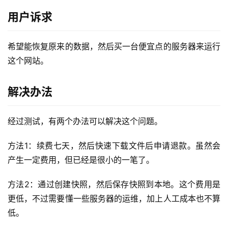
实
用户诉求
干
群
希望能恢复原来的数据，然后买一台便宜点的服务器来运行
这个网站。
运
营
记
解决办法
录
经过测试，有两个办法可以解决这个问题。
经
验
方法1：续费七天，然后快速下载文件后申请退款。虽然会
教
产生一定费用，但已经是很小的一笔了。
程
方法2：通过创建快照，然后保存快照到本地。这个费用是
软
更低，不过需要懂一些服务器的运维，加上人工成本也不算
件
低。
应