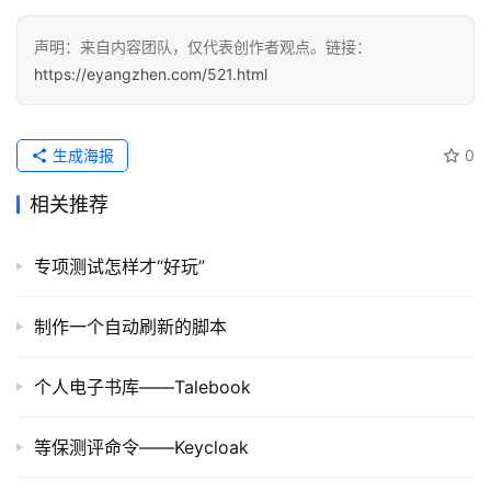
用
声明：来自内容团队，仅代表创作者观点。链接：
登录
注册
服
https://eyangzhen.com/521.html
务
项
目
生成海报
0
A
相关推荐
I
提
专项测试怎样才“好玩”
示
词
制作一个自动刷新的脚本
开
个人电子书库——Talebook
源
代
码
等保测评命令——Keycloak