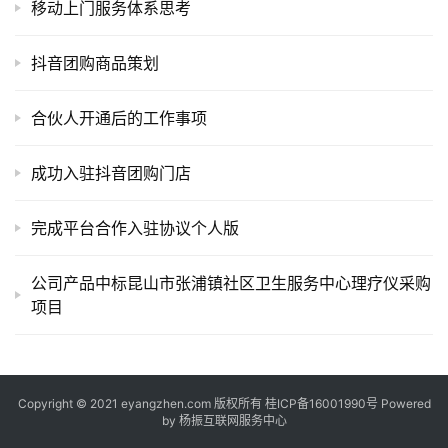
提
移动上门服务体系思考
示
词
抖音团购商品策划
开
合伙人开通后的工作事项
源
代
成功入驻抖音团购门店
码
完成平台合作入驻协议个人版
常
用
链
公司产品中标昆山市张浦镇社区卫生服务中心理疗仪采购
接
项目
Copyright © 2021 eyangzhen.com 版权所有
桂ICP备16001990号
Powered
by
杨振互联网服务中心