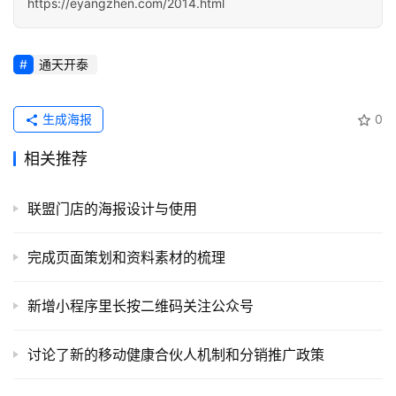
https://eyangzhen.com/2014.html
经
验
教
通天开泰
程
生成海报
0
软
件
相关推荐
应
用
联盟门店的海报设计与使用
登录
注册
服
完成页面策划和资料素材的梳理
务
项
新增小程序里长按二维码关注公众号
目
讨论了新的移动健康合伙人机制和分销推广政策
A
I