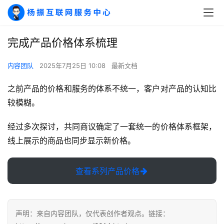
完成产品价格体系梳理
内容团队
2025年7月25日 10:08
最新文档
之前产品的价格和服务的体系不统一，客户对产品的认知比
A
较模糊。
I
实
经过多次探讨，共同商议确定了一套统一的价格体系框架，
干
线上展示的商品也同步显示新价格。
群
查看系列产品价格
运
营
记
录
声明：来自内容团队，仅代表创作者观点。链接：