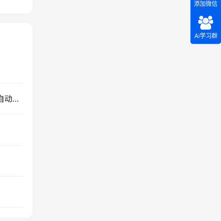
添加微信
Ai学习群
Skill生成2000万专业性能测试数据，实战亲测，自动化一键生成（第三篇）