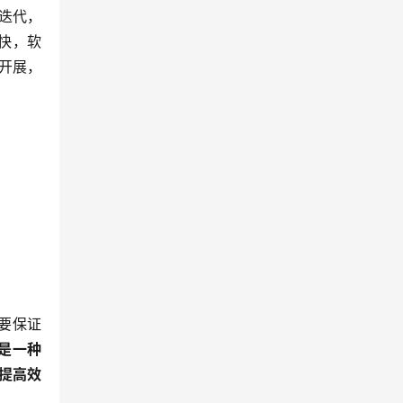
迭代，
快，软
开展，
要保证
而是一种
提高效