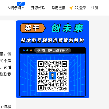
热门
目
AI提示词
开源代码
常用链接
登录
注册
错，该
实不是
，它适
聊聊我
整个过程