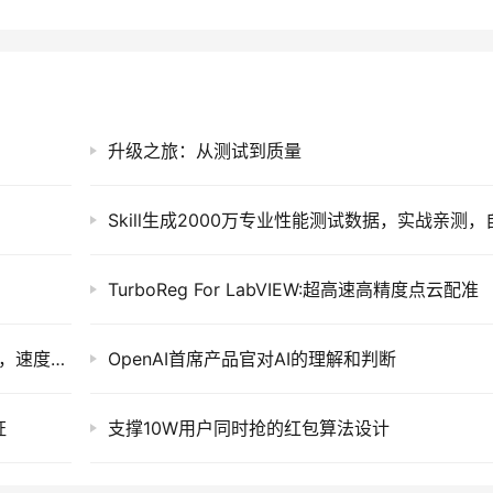
升级之旅：从测试到质量
TurboReg For LabVIEW:超高速高精度点云配准
还在用微信传大文件？这个 17M 的局域网神器，速度快 10 倍还免安装
OpenAI首席产品官对AI的理解和判断
证
支撑10W用户同时抢的红包算法设计