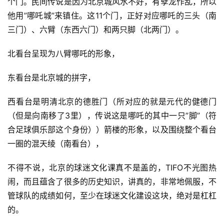
个门。民间传说是因为北京城风水不好，有孽龙作乱，所以
他用”哪吒城”来镇住。这11个门，正好对应哪吒的三头（南
三门）、六臂（东西六门）和两只脚（北两门）。
北看台呈现为八臂哪吒的形象，
东看台是北京城的拼字，
西看台是明清北京的德胜门（所对应的就是元代的健德门
（但是向南移了3里），传说这是哪吒的其中一只”脚”（符
合足球俱乐部这个身份））箭楼的形象，以及围绕整个看台
一圈的混天绫（南看台），
不得不说，北京的球迷文化课真不是盖的，TIFO不光图热
闹，而且蕴含了很多的历史知识，讲真的，非常地佩服，不
管球队的成绩如何，至少在球迷文化建设这块，绝对是杠杠
的。