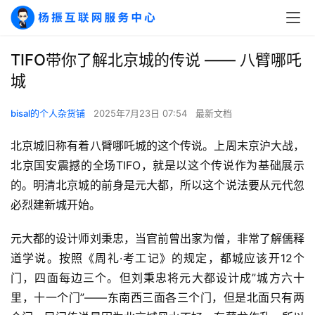
TIFO带你了解北京城的传说 —— 八臂哪吒
城
bisal的个人杂货铺
2025年7月23日 07:54
最新文档
北京城旧称有着八臂哪吒城的这个传说。上周末京沪大战，
北京国安震撼的全场TIFO，就是以这个传说作为基础展示
的。明清北京城的前身是元大都，所以这个说法要从元代忽
必烈建新城开始。
元大都的设计师刘秉忠，当官前曾出家为僧，非常了解儒释
道学说。按照《周礼·考工记》的规定，都城应该开12个
门，四面每边三个。但刘秉忠将元大都设计成”城方六十
里，十一个门”——东南西三面各三个门，但是北面只有两