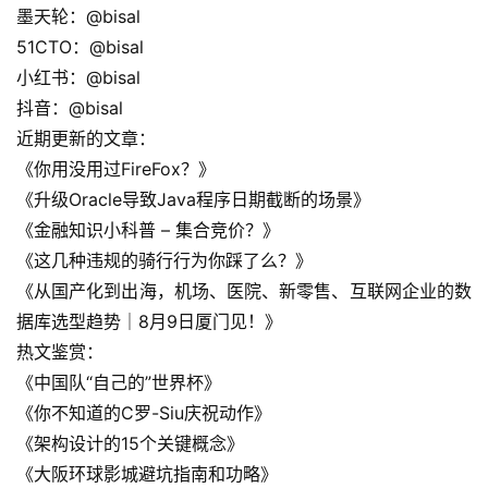
墨天轮：@bisal
51CTO：@bisal
软
小红书：@bisal
件
应
抖音：@bisal
用
近期更新的文章：
《你用没用过FireFox？》
登录
注册
服
《升级Oracle导致Java程序日期截断的场景》
务
《金融知识小科普 – 集合竞价？》
项
《这几种违规的骑行行为你踩了么？》
目
《从国产化到出海，机场、医院、新零售、互联网企业的数
据库选型趋势｜8月9日厦门见！》
A
热文鉴赏：
I
提
《中国队“自己的”世界杯》
示
《你不知道的C罗-Siu庆祝动作》
词
《架构设计的15个关键概念》
《大阪环球影城避坑指南和功略》