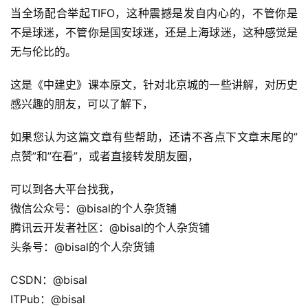
当全场配合举起TIFO，这种震撼是发自内心的，不管你是
不是球迷，不管你是国安球迷，还是上海球迷，这种感觉是
无与伦比的。
A
I
这是《中建史》课本原文，针对北京城的一些讲解，对历史
实
感兴趣的朋友，可以了解下，
干
群
如果您认为这篇文章有些帮助，还请不吝点下文章末尾的”
点赞”和”在看”，或者直接转发朋友圈，
运
营
可以到各大平台找我，
记
微信公众号：@bisal的个人杂货铺
录
腾讯云开发者社区：@bisal的个人杂货铺
头条号：@bisal的个人杂货铺
经
验
CSDN：@bisal
教
ITPub：@bisal
程