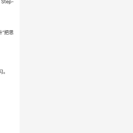
tep-
升“把思
习。