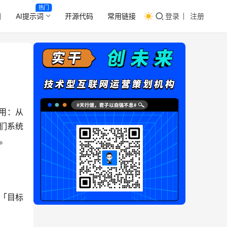
热门
目
AI提示词
开源代码
常用链接
登录
注册
用：从 
它们系统
。
「目标 