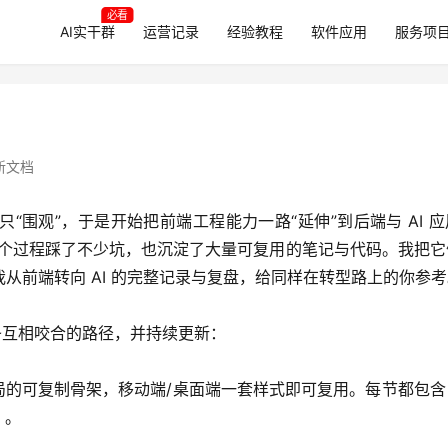
必看
AI实干群
运营记录
经验教程
软件应用
服务项
新文档
围观”，于是开始把前端工程能力一路“延伸”到后端与 AI 应
。这个过程踩了不少坑，也沉淀了大量可复用的笔记与代码。我把
从前端转向 AI 的完整记录与复盘，给同样在转型路上的你参考
条互相咬合的路径，并持续更新：
局的可复制骨架，移动端/桌面端一套样式即可复用。每节都包含
」。