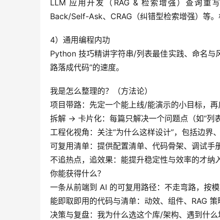
LLM 应用开发（RAG & 检索增强）查询重写与融
Back/Self-Ask、CRAG（纠错型检索增
4）通用编程内功
Python 技巧精讲字符串/列表最佳实践、命
路落成代码”的速度。
我是怎么整理的？（方法论）
项目带路：先定一个能上线/能演示的小目标，再
拆解 → 卡片化：每篇只解决一个问题点（如“列表
工程化视角：关注“为什么这样设计”，包括边界
可复用清单：提供配置清单、代码骨架、调试手
不追热点，追效果：能提升稳定性与效率的才纳
你能获得什么？
一条从前端到 AI 的可复用路径：不走弯路，按
能即取即用的代码与清单：动效、组件、RAG 
决策与复盘：我为什么选这个库/架构、遇到什么