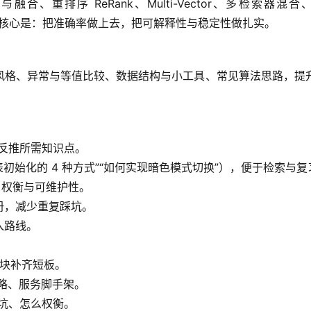
合、重排序 ReRank、Multi-Vector、多检索器混合、S
强）等。核心是：把准确率做上去，把可解释性与稳定性做扎实。
名与风格、异常与等值比较、数据结构与小工具、常见算法思路，提
反推所需知识点。
初始化的 4 种方式”“如何实现暗色模式切换”），便于检索与复
、权衡与可维护性。
册，减少重复踩坑。
入路线。
模块补齐短板。
策略、服务脚手架。
坑、怎么权衡。