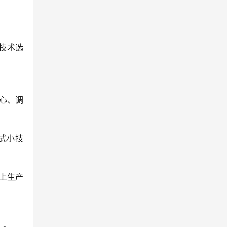
与技术选
核心、调
样式小技
接上生产