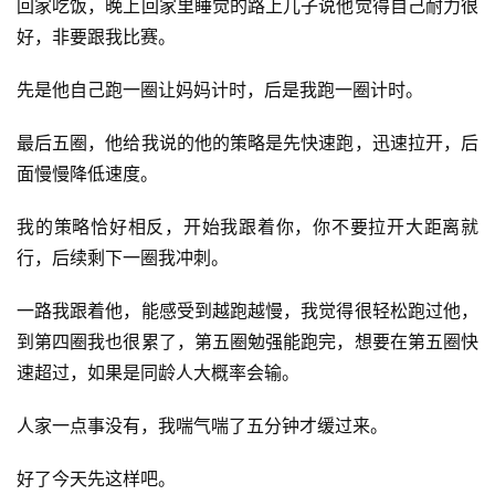
回家吃饭，晚上回家里睡觉的路上儿子说他觉得自己耐力很
营
好，非要跟我比赛。
记
录
先是他自己跑一圈让妈妈计时，后是我跑一圈计时。
经
最后五圈，他给我说的他的策略是先快速跑，迅速拉开，后
验
面慢慢降低速度。
教
程
我的策略恰好相反，开始我跟着你，你不要拉开大距离就
行，后续剩下一圈我冲刺。
软
件
一路我跟着他，能感受到越跑越慢，我觉得很轻松跑过他，
应
到第四圈我也很累了，第五圈勉强能跑完，想要在第五圈快
用
速超过，如果是同龄人大概率会输。
登录
注册
服
人家一点事没有，我喘气喘了五分钟才缓过来。
务
项
好了今天先这样吧。
目