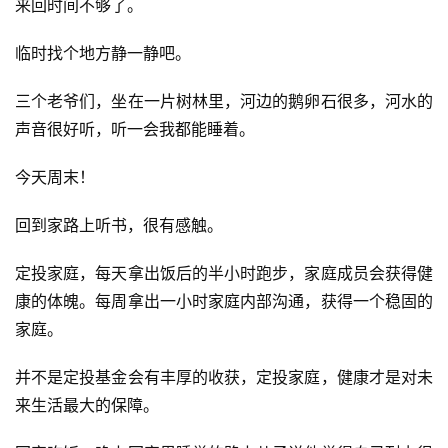
来回时间不够了。
临时找个地方静一静吧。
三个老爷们，坐在一片树林里，河边的鹅卵石很多，河水的
声音很好听，听一会我都能睡着。
今天周末！
回到家路上听书，很有感触。
定投家庭，每天拿出饭后的半小时跑步，家庭成员会获得健
A
康的体魄。每周拿出一小时家庭内部沟通，获得一个稳固的
I
家庭。
实
干
并不是定投基金会有丰厚的收获，定投家庭，健康才是对未
群
来生活最大的保障。
运