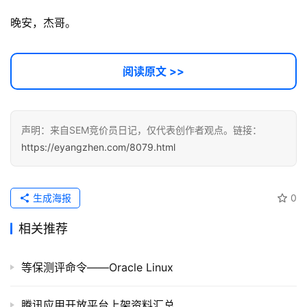
晚安，杰哥。
A
I
提
阅读原文 >>
示
词
声明：来自SEM竞价员日记，仅代表创作者观点。链接：
开
https://eyangzhen.com/8079.html
源
代
码
生成海报
0
常
相关推荐
用
链
等保测评命令——Oracle Linux
接
腾讯应用开放平台上架资料汇总