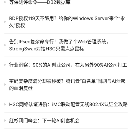
等保测评命令——DB2数据库
开
源
RDP授权119天不够用？给你的Windows Server来个“永
代
久”授权
码
告别IPsec复杂命令行！我做了个Web管理系统，
常
StrongSwan对接H3C只需点点鼠标
用
链
接
行业洞察：90%的AI创业公司，在为另外90%AI公司打工
密码复杂度满分却被秒破？腾讯云“白名单”闹剧与AI泄密
的血泪复盘
H3C网络认证进阶：iMC联动配置无线802.1X认证全攻略
红杉闭门峰会：下一轮AI创富机会