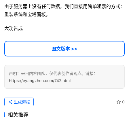
程
由于服务器上没有任何数据，我们直接用简单粗暴的方式：
重装系统和宝塔面板。
软
件
大功告成
应
用
图文版本 >>
登录
注册
服
务
项
声明：来自内容团队，仅代表创作者观点。链接：
目
https://eyangzhen.com/742.html
A
I
生成海报
0
提
示
相关推荐
词