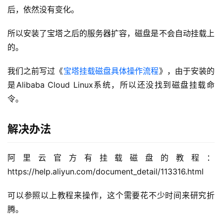
后，依然没有变化。
所以安装了宝塔之后的服务器扩容，磁盘是不会自动挂载上
的。
A
I
我们之前写过《
宝塔挂载磁盘具体操作流程
》，由于安装的
实
是Alibaba Cloud Linux系统，所以还没找到磁盘挂载命
干
群
令。
运
解决办法
营
记
阿里云官方有挂载磁盘的教程：
录
https://help.aliyun.com/document_detail/113316.html
经
可以参照以上教程来操作，这个需要花不少时间来研究折
验
腾。
教