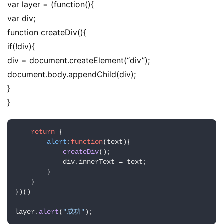
软
var layer = (function(){
件
var div;
应
function createDiv(){
用
if(!div){
div = document.createElement(“div”);
登录
注册
服
document.body.appendChild(div);
务
}
项
目
}
A
return
 {

I
alert
:
function
(
text
){

提
createDiv
();

            div.
innerText
 = text;

示
        }

词
    }

})()

开
layer.
alert
(
"成功"
);
源