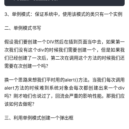
A
3、单例模式：保证系统中，使用该模式的类只有一个实例
I
实
二、单例模式书写
干
群
假设我们要创建一个DIV然后在插到页面当中去，如果第一
次我们没有这个div的时候我们需要创建一个，但是如果我
运
们已经创建了一次后，第二次在调用这个方法的时候我们还
营
需要在次创建一个吗？
记
录
换一个思路来想我们平时用的alert()方法。当我们每次调用
alert方法的时候难到系统对象会每次都创建出来一个div
经
吗？刚才咱们也说过了，回流会严重的影响性能。那我们应
验
该如何去做呢？
教
程
三、利用单例模式创建一个弹出框