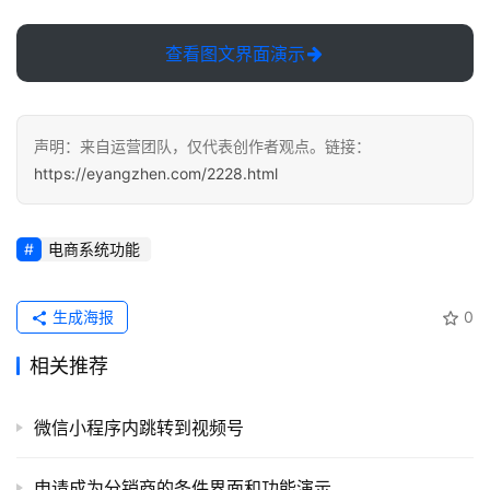
记
录
查看图文界面演示
经
验
声明：来自运营团队，仅代表创作者观点。链接：
教
https://eyangzhen.com/2228.html
程
软
电商系统功能
件
应
用
生成海报
0
相关推荐
登录
注册
服
务
项
微信小程序内跳转到视频号
目
申请成为分销商的条件界面和功能演示