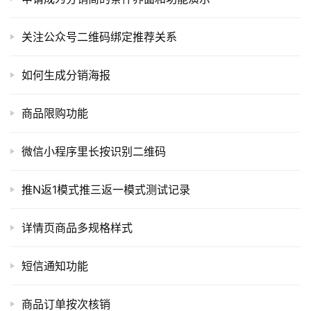
A
I
关注公众号二维码绑定推荐关系
提
示
如何生成分销海报
词
商品限购功能
开
源
微信小程序里长按识别二维码
代
码
推N返1模式推三返一模式测试记录
常
用
详情页商品多规格样式
链
接
短信通知功能
商品订单按次核销