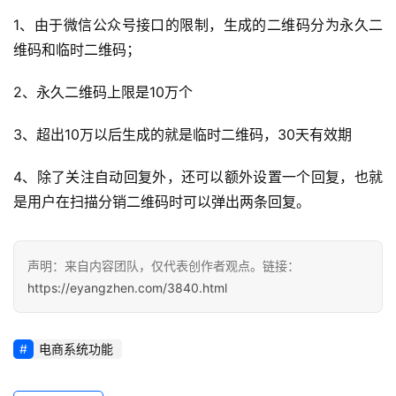
1、由于微信公众号接口的限制，生成的二维码分为永久二
运
维码和临时二维码；
营
记
2、永久二维码上限是10万个
录
3、超出10万以后生成的就是临时二维码，30天有效期
经
验
4、除了关注自动回复外，还可以额外设置一个回复，也就
教
是用户在扫描分销二维码时可以弹出两条回复。
程
软
声明：来自内容团队，仅代表创作者观点。链接：
件
https://eyangzhen.com/3840.html
应
用
电商系统功能
登录
注册
服