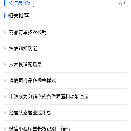
务
生成海报
0
项
目
相关推荐
A
商品订单按次核销
I
提
短信通知功能
示
词
技术栈适配场景
开
详情页商品多规格样式
源
代
码
申请成为分销商的条件界面和功能演示
常
经营状态营业或休息
用
链
微信小程序里长按识别二维码