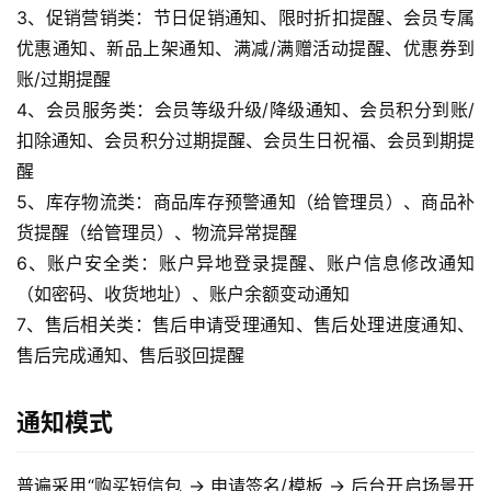
A
3、促销营销类：节日促销通知、限时折扣提醒、会员专属
I
优惠通知、新品上架通知、满减/满赠活动提醒、优惠券到
实
账/过期提醒
干
4、会员服务类：会员等级升级/降级通知、会员积分到账/
群
扣除通知、会员积分过期提醒、会员生日祝福、会员到期提
醒
运
5、库存物流类：商品库存预警通知（给管理员）、商品补
营
货提醒（给管理员）、物流异常提醒
记
录
6、账户安全类：账户异地登录提醒、账户信息修改通知
（如密码、收货地址）、账户余额变动通知
经
7、售后相关类：售后申请受理通知、售后处理进度通知、
验
售后完成通知、售后驳回提醒
教
程
通知模式
软
普遍采用“购买短信包 → 申请签名/模板 → 后台开启场景开
件