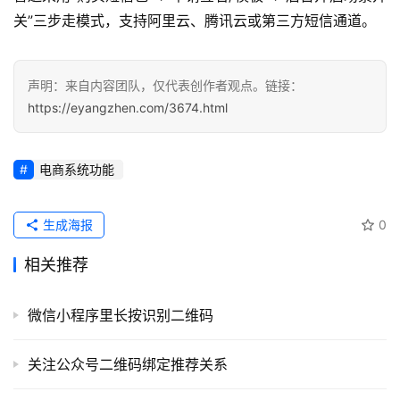
应
关”三步走模式，支持阿里云、腾讯云或第三方短信通道。
用
登录
注册
声明：来自内容团队，仅代表创作者观点。链接：
服
https://eyangzhen.com/3674.html
务
项
目
电商系统功能
A
I
生成海报
0
提
相关推荐
示
词
微信小程序里长按识别二维码
开
源
关注公众号二维码绑定推荐关系
代