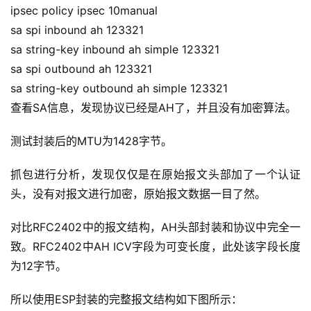
服
ipsec policy ipsec 10manual
务
sa spi inbound ah 123321
项
sa string-key inbound ah simple 123321
目
sa spi outbound ah 123321
sa string-key outbound ah simple 123321
A
I
查看SA信息，发现协议已经是AH了，并且没有加密算法。
提
示
测试封装后的MTU为1428字节。
词
抓包进行分析，发现仅仅是在原始报文头部加了一个认证
头，没有对报文进行加密，原始报文数据一目了然。
开
源
对比RFC2402中的报文结构，AH头部封装和协议中完全一
代
码
致。RFC2402中AH ICV字段为可变长度，此处该字段长度
为12字节。
常
所以使用ESP封装的完整报文结构如下图所示：
用