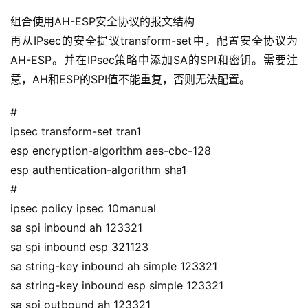
链
组合使用AH-ESP安全协议的报文结构
接
再从IPsec的安全提议transform-set中，配置安全协议为
AH-ESP。并在IPsec策略中添加SA的SPI和密钥。需要注
意，AH和ESP的SPI值不能重复，否则无法配置。
#
ipsec transform-set tran1
esp encryption-algorithm aes-cbc-128
esp authentication-algorithm sha1
#
ipsec policy ipsec 10manual
sa spi inbound ah 123321
sa spi inbound esp 321123
sa string-key inbound ah simple 123321
sa string-key inbound esp simple 123321
sa spi outbound ah 123321