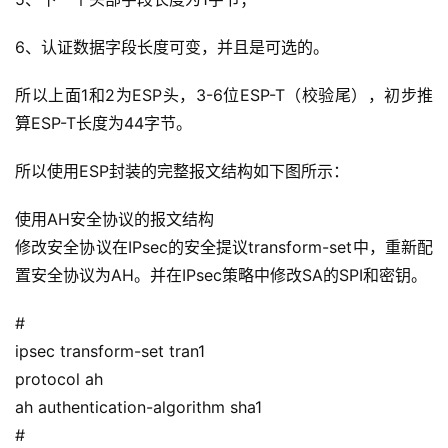
群
6、认证数据字段长度可变，并且是可选的。
运
营
所以上面1和2为ESP头，3-6位ESP-T（校验尾），初步推
记
算ESP-T长度为44字节。
录
所以使用ESP封装的完整报文结构如下图所示：
经
使用AH安全协议的报文结构
验
教
修改安全协议在IPsec的安全提议transform-set中，重新配
程
置安全协议为AH。并在IPsec策略中修改SA的SPI和密钥。
#
软
件
ipsec transform-set tran1
应
protocol ah
用
ah authentication-algorithm sha1
#
登录
注册