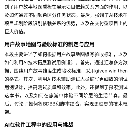
源
到了用户故事地图看板在展示项目依赖关系方面的作用，以
代
及如何通过不同颜色区分任务状态。最后，强调了AI技术在
码
项目规划阶段识别依赖关系的优势，以及在交付型项目上的
巨大价值。
常
用
用户故事地图与验收标准的制定与应用
链
接
本段主要讲述了如何根据用户故事地图编写验收标准，以及
如何利用AI技术拓展测试用例设计。首先，通过汇总多方数
据，围绕用户故事维度生成验收标准，采用given win then
的格式。其次，利用AI技术辅助测试人员编写更细致的测试
用例设计，提高测试质量和效率。此外，还提到了探索测试
这本书，以及如何在旅游中体验不同阶层的生活节奏。最
后，讨论了如何将BDBB和脚本结合，实现更理想的技术框
架。
AI在软件工程中的应用与挑战