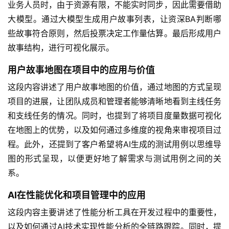
业务人员时，由于资源有限，不能实时同步，因此需要借助
软
大模型。通过大模型生成用户故事列表，让资深BA判断哪
件
些故事符合原则，然后投票决定工作量估算。最后形成用户
应
故事结构，进行可视化展示。
用
用户故事地图在项目中的应用与价值
登录
注册
服
这段内容讲述了用户故事地图的价值，通过地图的方式呈现
务
项目的进展，让团队成员和管理者能够清晰地看到主线任务
项
目
和支线任务的情况。同时，也提到了将项目度量数据可视化
在地图上的优势，以及如何通过多维度的视角来审视项目过
A
程。此外，还提到了客户希望将AI生成的测试用例以思维导
I
图的形式呈现，以便更好地了解需求与测试用例之间的关
提
系。
示
词
AI在性能优化和项目管理中的应用
这段内容主要讲述了性能分析工具在开发过程中的重要性，
开
以及如何通过AI技术实现性能分析的全链路跟踪。同时，提