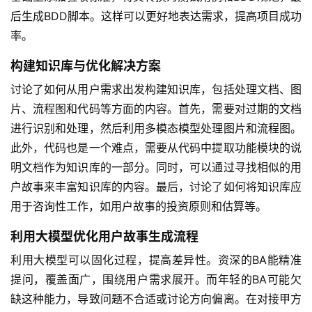
后生成BDD脚本。这样可以更好地表达需求，提高项目成功
率。
A
I
构建知识库与优化解决方案
实
讨论了如何从用户需求出发构建知识库，包括处理文档、图
干
片、流程图和代码等方面的内容。首先，需要对过期的文档
群
进行识别和处理，然后利用多模态模型处理图片和流程图。
此外，代码也是一个难点，需要从代码中提取功能模块的说
运
明文档作为知识库的一部分。同时，可以通过寻找相似的用
营
记
户故事来丰富知识库的内容。最后，讨论了如何将知识库应
录
用于咨询性工作，如用户故事的投资原则和估算等。
利用大模型优化用户故事生成流程
经
验
利用大模型可以固化过程，提高差异性。资深的BA能精准
教
提问，覆盖面广，围绕用户需求展开。而年轻的BA可能欠
程
缺这种能力，导致问题不合适或讨论方向偏离。在对接甲方