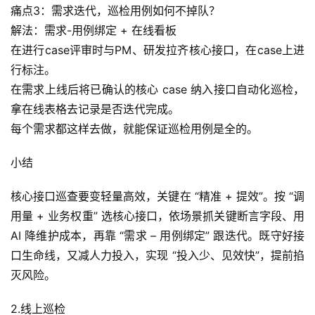
痛点3：需求迭代，巡检用例如何不掉队？
解法：需求-用例绑定 + 在线看板
在进行case评审时与PM、研发拉齐核心接口，在case上进
行标注。
在需求上线后将已确认的核心 case 纳入接口自动化巡检，
拿在线表格去记录是否迭代完成。
A
每个需求都这样去做，就能保证巡检用例是全的。
I
实
小结
干
群
核心接口巡查要变轻量高效，关键在 “精准 + 提效”。按 “调
用量 + 业务权重” 选核心接口，依场景抓关键断言字段、用 
运
AI 降维护成本，再靠 “需求 – 用例绑定” 跟迭代。既守好接
营
口生命线，又减人力投入，实现 “投入少、见效快”，提前掐
记
录
灭风险。
2.线上巡检
经