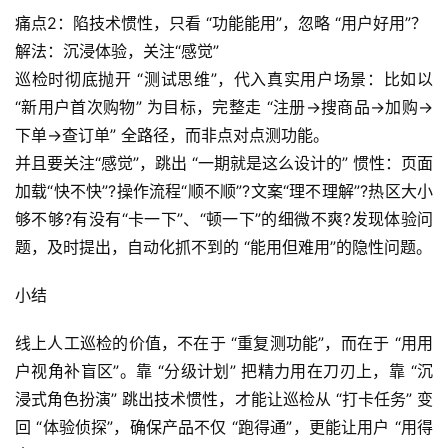
示
痛点2：陷技术惯性，只看 “功能能用”，忽略 “用户好用”？
词
解法：沉浸体验，关注“感觉”
巡检时彻底抛开 “测试思维”，代入真实用户场景：比如以 
开
源
“新用户首次购物” 为目标，完整走 “注册→搜商品→加购→
代
下单→查订单” 全路径，而非点对点测功能。
码
并且要关注“感觉”，跳出 “一期就是这么设计的” 惯性：页面
加载“快不快”?操作流程“顺不顺”?文案“理不理解”?热区大小
常
够不够?有没有“卡一下”、“顿一下”的细微不爽?发现体验问
用
题，及时提出，自动化抓不到的 “能用但难用”的隐性问题。
链
接
小结
线上人工巡检的价值，不在于 “重复测功能”，而在于 “用用
户视角补盲区”。靠 “分级计划” 把精力用在刀刃上，靠 “沉
浸式角色扮演” 跳出技术惯性，才能让巡检从 “打卡任务” 变
回 “体验侦探”，确保产品不仅 “跑得通”，更能让用户 “用得