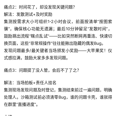
痛点2：时间花了，却没发现关键问题？
解法：发散测试+及时奖励
集测按需求大小可组织1-2小时会议，前面按清单“按图索
骥”，确保核心功能无遗漏；最后10分钟留足“发散时间”，
鼓励跳出流程“瞎点乱试”——比如突然断网再重连、快速切
换页面，这些“非常规操作”往往能揪出隐藏的偶发Bug。
发现问题最多/最关键者当场颁发小奖励——大苹果奖！仪
式感拉满，鼓励大家多多发现问题。
痛点3：问题提了没人管，会后不了了之？
解法：当场拍板+责任人挂名
集测现场发现问题及时登记，集测结束前过一遍问题，明确
处理人。沙箱测试前必须清零Bug，谁的问题卡壳，谁就得
在群里“直播进度”。