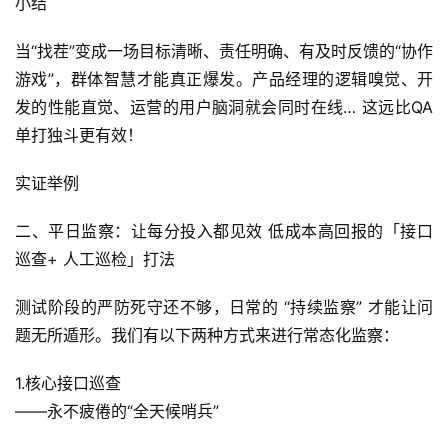
小结
当“找茬”变成一场目标清晰、责任明确、有及时反馈的“协作
游戏”，群体智慧才能真正爆发。产品经理的逻辑嗅觉、开
发的性能直觉、运营的用户脑洞就会同时在线… 这远比QA
单打独斗更有效！
实证举例
二、平日监察：让每分投入都见效 低成本高回报的「接口
巡查+ 人工巡检」打法
测试阶段的严防死守还不够，日常的 “持续监察” 才能让问
题无所遁形。我们有以下两种方式来进行常态化监察：
1.核心接口巡查
——永不疲倦的“全天候哨兵”