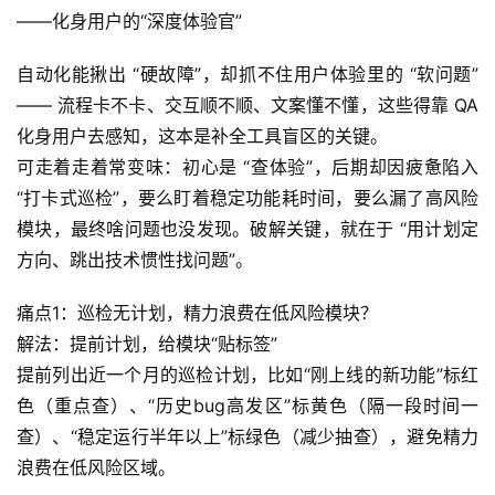
——化身用户的“深度体验官”
验
教
自动化能揪出 “硬故障”，却抓不住用户体验里的 “软问题”
程
—— 流程卡不卡、交互顺不顺、文案懂不懂，这些得靠 QA 
化身用户去感知，这本是补全工具盲区的关键。
软
件
可走着走着常变味：初心是 “查体验”，后期却因疲惫陷入 
应
“打卡式巡检”，要么盯着稳定功能耗时间，要么漏了高风险
用
模块，最终啥问题也没发现。破解关键，就在于 “用计划定
方向、跳出技术惯性找问题”。
登录
注册
服
务
痛点1：巡检无计划，精力浪费在低风险模块？
项
解法：提前计划，给模块“贴标签”
目
提前列出近一个月的巡检计划，比如“刚上线的新功能”标红
色（重点查）、“历史bug高发区”标黄色（隔一段时间一
A
查）、“稳定运行半年以上”标绿色（减少抽查），避免精力
I
浪费在低风险区域。
提