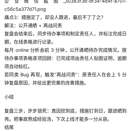
企业微信截图_30383f3b-df34-4d4f-a701-
c56c5a377d71.png
痛点3：措施定了，却没人跟进，最后不了了之？
解法：公开通晒 + 再战问责
复盘会结束后，同步待办事项和制定责任人，并标注完成日
期，在线表格进行记录。
每月 online 分析会前 3 分钟，公开通晒待办完成情况。按
待办事项表格逐项回顾：已完成项由责任人贴图证明，逾期
项自动标红。
若同类 Bug 再现，触发“再战问责”：原责任人在会上 5 分
钟复盘原因，并给出更完善的改善措施。
小结
复盘三步，步步锁死：真因挖到底，措施钉到日，跟进晒到
亮。把事故熬成经验汤，下次上线才能多一分从容。
结尾