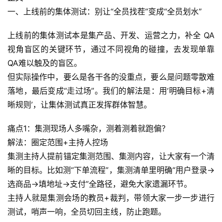
一、上线前的集体测试：别让“全员找茬”变成“全员划水”
上线前的集体测试本是集产品、开发、运营之力，补全 QA 
视角盲区的关键环节，通过不同视角的碰撞，去发现单靠
QA难以触及的盲区。
但实际操作中，要么是各干各的没重点，要么是问题零散难
落地，最后变成“走过场”。我们的解法是：用‘明确目标+清
晰规则’，让集体测试真正发挥群体智慧。
痛点1：集测现场人多嘴杂，测着测着就跑偏？
解法：圈定范围+主持人控场
集测主持人提前锚定集测范围、集测内容，让大家有一个清
晰的目标。比如测“下单流程”，集测清单里明确“用户登录→
选商品→填地址→支付”全路径，避免大家遗漏环节。
主持人就是集测会场的教员+裁判，带领大家一步一步进行
测试，哨声一响，全员切回主线，防止跑题。