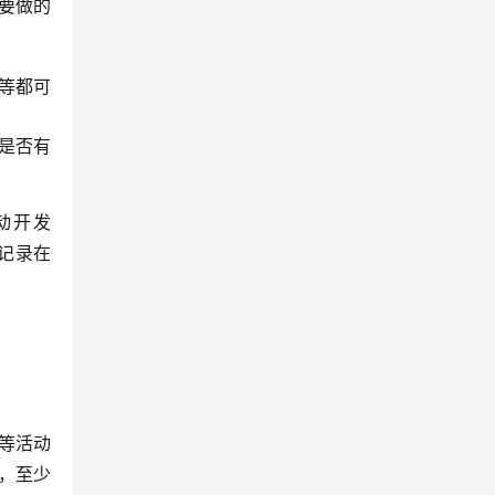
要做的
等都可
是否有
驱动开发
并记录在
等活动
，至少