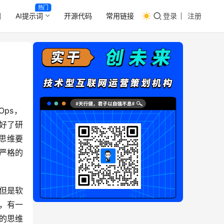
热门
目
AI提示词
开源代码
常用链接
登录
注册
义好了研
程思维要
严格的
但是软
，有一
的思维