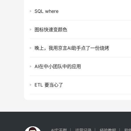
SQL where
图标快速变颜色
晚上，我用京言AI助手点了一份烧烤
AI在中小团队中的应用
ETL 要当心了
AI实干群
运营记录
经验教程
软