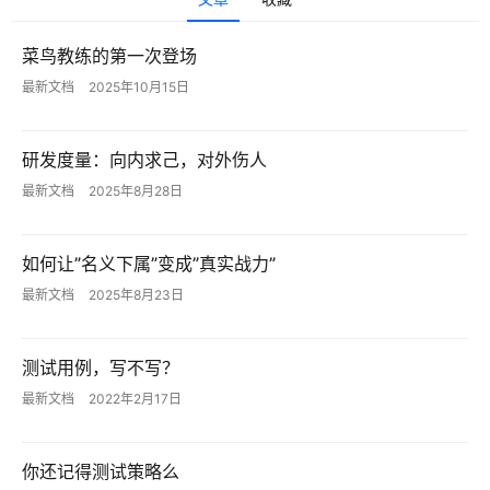
运
营
菜鸟教练的第一次登场
记
最新文档
2025年10月15日
录
研发度量：向内求己，对外伤人
经
验
最新文档
2025年8月28日
教
程
如何让”名义下属”变成”真实战力”
最新文档
2025年8月23日
软
件
应
测试用例，写不写？
用
最新文档
2022年2月17日
登录
注册
服
务
你还记得测试策略么