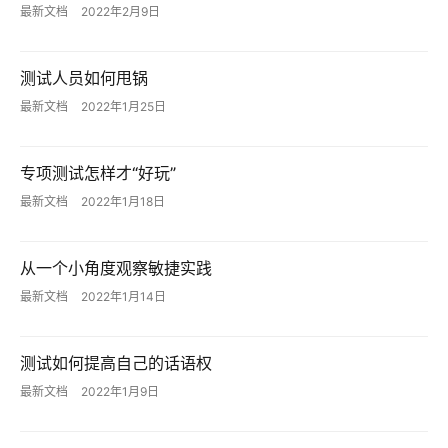
项
最新文档
2022年2月9日
目
测试人员如何甩锅
A
I
最新文档
2022年1月25日
提
示
专项测试怎样才“好玩”
词
最新文档
2022年1月18日
开
源
从一个小角度观察敏捷实践
代
最新文档
2022年1月14日
码
常
测试如何提高自己的话语权
用
最新文档
2022年1月9日
链
接