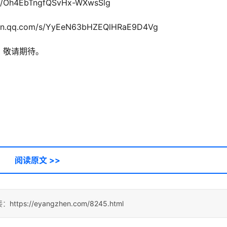
/Oh4EbTngfQSvHx-WXwsSlg
q.com/s/YyEeN63bHZEQlHRaE9D4Vg
？敬请期待。
阅读原文 >>
接：
https://eyangzhen.com/8245.html