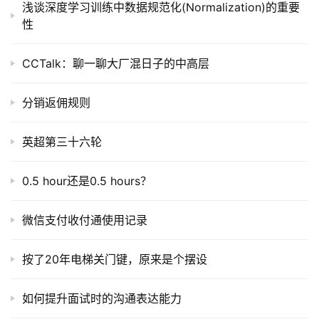
开
浅谈深度学习训练中数据规范化(Normalization)的重要
源
性
代
码
CCTalk：聊一聊大厂混日子的中高层
常
分销返佣规则
用
链
英超第三十六轮
接
0.5 hour还是0.5 hours？
微信支付收付通使用记录
按了20年电梯关门键，原来是个摆设
如何提升面试时的沟通表达能力