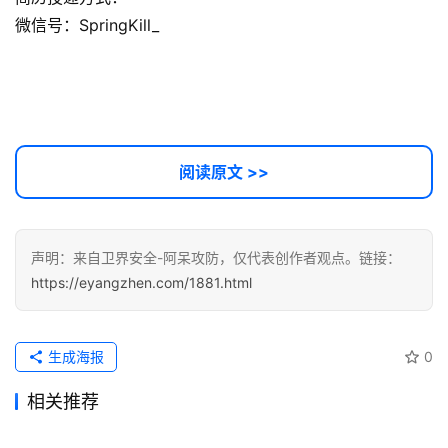
微信号：SpringKill_
软
件
应
用
登录
注册
阅读原文 >>
服
务
项
目
声明：来自卫界安全-阿呆攻防，仅代表创作者观点。链接：
https://eyangzhen.com/1881.html
A
I
提
生成海报
0
示
词
相关推荐