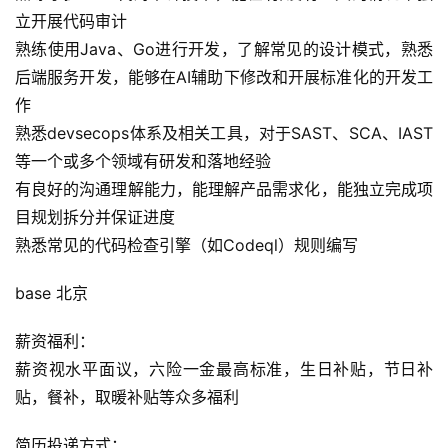
立开展代码审计
熟练使用Java、Go进行开发，了解常见的设计模式，熟悉
后端服务开发，能够在AI辅助下修改和开展标准化的开发工
A
作
I
熟悉devsecops体系及相关工具，对于SAST、SCA、IAST
实
等一个或多个领域有研发和落地经验
干
群
有良好的沟通理解能力，能理解产品需求化，能独立完成项
目规划拆分并保证进度
运
熟悉常见的代码检查引擎（如Codeql）规则编写
营
记
base 北京
录
薪资福利：
薪资视水平面议，六险一金最高标准，生日补贴，节日补
经
验
贴，餐补，取暖补贴等众多福利
教
程
简历投递方式：