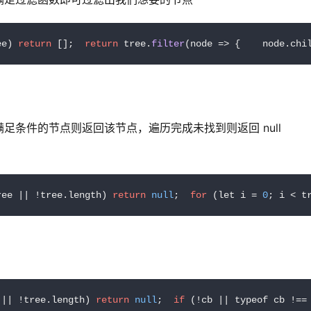
ee) 
return
 [];  
return
 tree.
filter
(
node
 =>
 {    node.
chi
条件的节点则返回该节点，遍历完成未找到则返回 null
ree || !tree.length) 
return
null
;  
for
 (let i = 
0
; i < t
 || !tree.length) 
return
null
;  
if
 (!cb || typeof cb !==