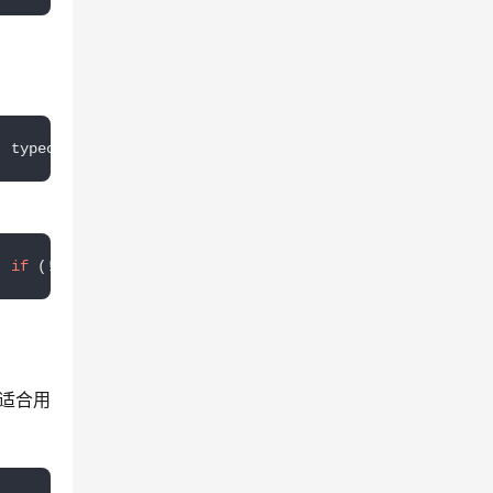
| typeof cb !== 
'function'
) 
return
null
;  
for
 (let i = 
0
  
if
 (!cb || 
typeof
 cb !== 
'function'
) 
return
null
;  
for
适合用