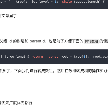
ue = [...tree];  let level = 
1
;  
while
 (queue.length) { 
到文章里了
 id 的树增加 parentId，也是为了方便下面的
的使
树转数组
|| !tree.length) 
return
;  
const
 root = tree[
0
];  root.pa
不多了，下面我们进行转成数组，然后在数组转成树的操作实践
度优先广度优先都行