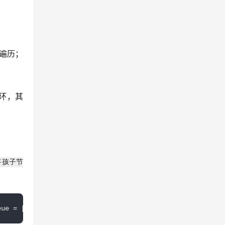
遍历；
循环，其
将孩子节
eue = [...tree];  
while
 (queue.length) {    const nod