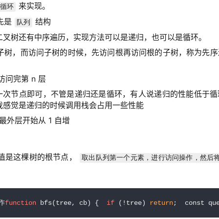
来实现。
循环
先是
结构
队列
二叉树还有中序遍历，实现方法可以是递归，也可以是循环。
子树，而访问子树的时候，先访问根再访问根的子树，称为先序
问完第 n 层
访问一次节点即可，不管是递归还是循环，有人说递归的性能低于
我感觉是递归的时候调用栈会占用一些性能
最外层开始从 1 自增
值是这棵树的根节点， 
取出队列第一个元素，进行访问操作，然后
作
function
 bfs(tree, cb) {  
if
 (!tree) 
return
;  const qu