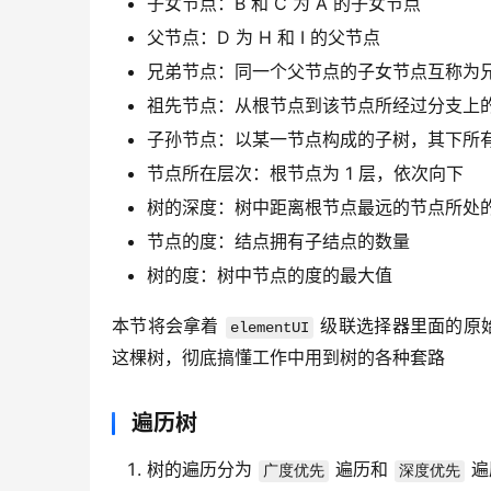
子女节点：B 和 C 为 A 的子女节点
父节点：D 为 H 和 I 的父节点
兄弟节点：同一个父节点的子女节点互称为兄弟
祖先节点：从根节点到该节点所经过分支上的所
子孙节点：以某一节点构成的子树，其下所有节点
节点所在层次：根节点为 1 层，依次向下
树的深度：树中距离根节点最远的节点所处的
节点的度：结点拥有子结点的数量
树的度：树中节点的度的最大值
本节将会拿着 
 级联选择器里面的原始数
elementUI
这棵树，彻底搞懂工作中用到树的各种套路
遍历树
树的遍历分为
遍历和
遍
广度优先
深度优先