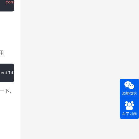
   
const
 len = queue.length;    
for
 (let i = 
0
; i < len;
用
rentId = 
-1
;  
add
(tree[
0
].children, root.id);  
function 
一下，
添加微信
Ai学习群