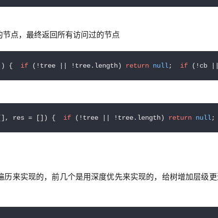
的节点，最终返回所有访问过的节点
]) {  
if
 (!tree || !tree.length) 
return
null
;  
if
 (!cb |
[], res = []
) {  
if
 (!tree || !tree.
length
) 
return
null
;
遍历来实现的，前几个是用深度优先来实现的，给树增加层级更