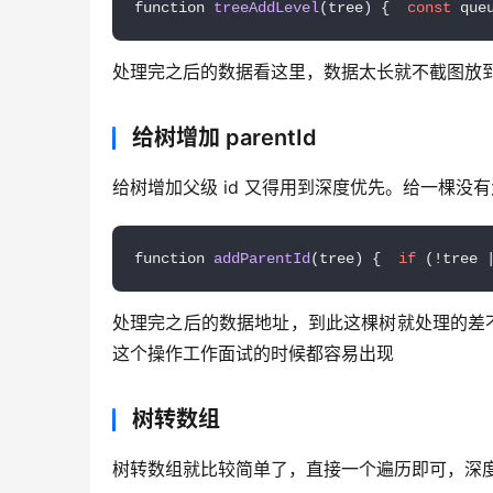
function 
treeAddLevel
(tree)
{  
const
 que
处理完之后的数据看这里，数据太长就不截图放
给树增加 parentId
给树增加父级 id 又得用到深度优先。给一棵没有父级
function 
addParentId
(
tree
)
 {  
if
 (!tree 
处理完之后的数据地址，到此这棵树就处理的差
这个操作工作面试的时候都容易出现
树转数组
树转数组就比较简单了，直接一个遍历即可，深