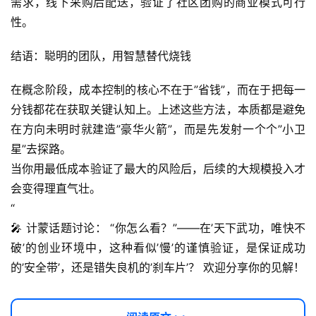
需求，线下采购后配送，验证了社区团购的商业模式可行
性。
结语：聪明的团队，用智慧替代烧钱
在概念阶段，成本控制的核心不在于”省钱”，而在于把每一
分钱都花在获取关键认知上。上述这些方法，本质都是避免
在方向未明时就建造”豪华火箭”，而是先发射一个个”小卫
星”去探路。
当你用最低成本验证了最大的风险后，后续的大规模投入才
会变得理直气壮。
“
🎤 计蒙话题讨论： “你怎么看？”——在’天下武功，唯快不
破’的创业环境中，这种看似’慢’的谨慎验证，是保证成功
的’安全带’，还是错失良机的’刹车片’？ 欢迎分享你的见解！