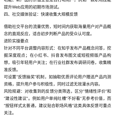
I
提升Web应用的初期市场测试。
实
四、社交媒体验证：快速收集大规模反馈
干
群
借助社交平台的流量优势，短时间内获取海量用户对产品概
念的直观反应，适合初步判断产品的受众认可度。
运
进阶实操要点
营
针对不同平台调整内容形式：在知乎发布产品概念问答，挖
记
掘深度观点；在小红书、抖音发布图文或短视频版产品构
录
想，吸引年轻用户关注；在行业社群发布调研问卷，收集精
准反馈。
经
验
可设置“反馈抽奖”机制，如抽取优质评论用户赠送产品内测
教
资格，提升用户参与积极性，同时过滤无效灌水内容。
程
风险规避：对收集到的反馈分类筛选，区分“情绪性评价”和
“建设性建议”。例如用户单纯吐槽“不好看”无参考价值，而
软
“按钮样式太普通，建议贴合职场风格”这类具体反馈可重点
件
关注。