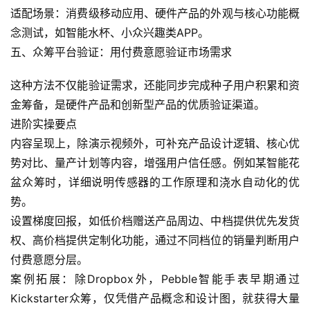
应
适配场景：消费级移动应用、硬件产品的外观与核心功能概
用
念测试，如智能水杯、小众兴趣类APP。
登录
注册
五、众筹平台验证：用付费意愿验证市场需求
服
务
这种方法不仅能验证需求，还能同步完成种子用户积累和资
项
金筹备，是硬件产品和创新型产品的优质验证渠道。
目
进阶实操要点
A
内容呈现上，除演示视频外，可补充产品设计逻辑、核心优
I
势对比、量产计划等内容，增强用户信任感。例如某智能花
提
盆众筹时，详细说明传感器的工作原理和浇水自动化的优
示
势。
词
设置梯度回报，如低价档赠送产品周边、中档提供优先发货
权、高价档提供定制化功能，通过不同档位的销量判断用户
开
付费意愿分层。
源
案例拓展：除Dropbox外，Pebble智能手表早期通过
代
码
Kickstarter众筹，仅凭借产品概念和设计图，就获得大量