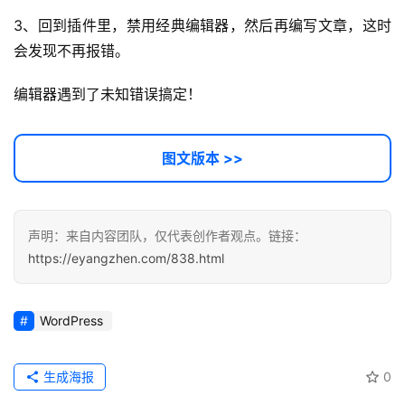
3、回到插件里，禁用经典编辑器，然后再编写文章，这时
运
会发现不再报错。
营
记
编辑器遇到了未知错误搞定！
录
经
图文版本 >>
验
教
程
声明：来自内容团队，仅代表创作者观点。链接：
https://eyangzhen.com/838.html
软
件
应
WordPress
用
登录
注册
服
生成海报
0
务