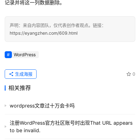
记
记录并将这一列数据删除。
录
声明：来自内容团队，仅代表创作者观点。链接：
经
https://eyangzhen.com/609.html
验
教
程
WordPress
软
件
生成海报
0
应
相关推荐
用
登录
注册
wordpress文章过十万会卡吗
服
务
项
注册WordPress官方社区账号时出现That URL appears
目
to be invalid.