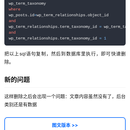
A
I
where
实
wp_posts.id
=
干
and
wp_term_relationships.term_taxonomy_id 
=
群
and
wp_term_relationships.term_taxonomy_id 
=
1
运
营
把以上sql语句复制，然后到数据库里执行，即可快速删
记
除。
录
新的问题
经
验
教
这样删除之后会出现一个问题：文章内容虽然没有了，后台
程
类别还是有数据
软
件
图文版本 >>