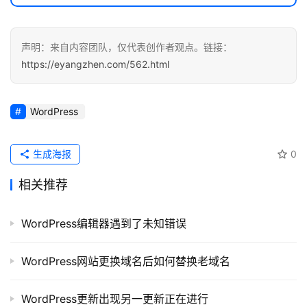
应
用
声明：来自内容团队，仅代表创作者观点。链接：
登录
注册
服
https://eyangzhen.com/562.html
务
项
目
WordPress
A
生成海报
0
I
提
相关推荐
示
词
WordPress编辑器遇到了未知错误
开
WordPress网站更换域名后如何替换老域名
源
代
码
WordPress更新出现另一更新正在进行