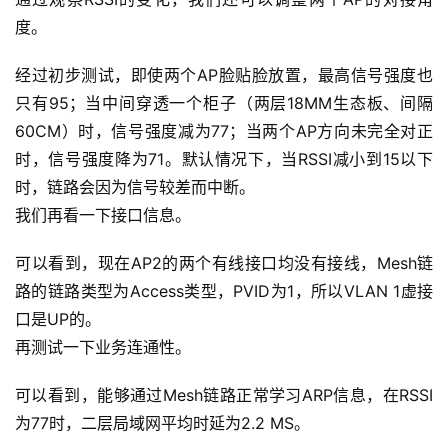
运
度。
营
记
经过初步测试，即使两个AP脸贴脸放置，最高信号强度也
录
只有95；当中间穿透一个柜子（两层18MM生态板、间隔
60CM）时，信号强度减为77；当两个AP方向未完全对正
经
验
时，信号强度降为71。默认情况下，当RSSI减小到15以下
教
时，链路会因为信号较差而中断。
程
我们再看一下接口信息。
软
可以看到，现在AP2的两个有线接口均没有接线，Mesh链
件
路的链路类型为Access类型，PVID为1，所以VLAN 1虚接
应
口是UP的。
用
再测试一下业务连通性。
登录
注册
服
可以看到，能够通过Mesh链路正常学习ARP信息，在RSSI
务
为77时，二层局域网平均时延为2.2 MS。
项