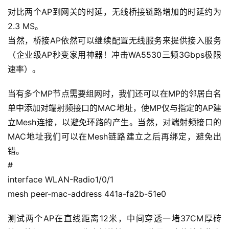
目
对比两个AP到网关的时延，无线桥接链路增加的时延约为
2.3 MS。
A
当然，桥接AP依然可以继续配置无线服务来提供接入服务
I
（企业级AP秒变家用神器！冲击WA5530三频3Gbps极限
提
速率）。
示
词
当有多个MP节点需要组网时，我们还可以在MP的邻居白名
单中添加对端射频接口的MAC地址，使MP仅与指定的AP建
开
立Mesh连接，以避免环路的产生。当然，对端射频接口的
源
代
MAC地址我们可以在Mesh链路建立之后再绑定，避免出
码
错。
#
常
interface WLAN-Radio1/0/1
用
mesh peer-mac-address 441a-fa2b-51e0
链
接
测试两个AP在直线距离12米，中间穿透一堵37CM厚砖