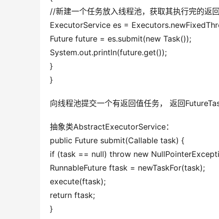
//新建一个任务放入线程池，获取其执行完的返
ExecutorService es = Executors.newFixedThr
Future future = es.submit(new Task());
System.out.println(future.get());
}
}
向线程池提交一个有返回值任务， 返回FutureTa
抽象类AbstractExecutorService：
public Future submit(Callable task) {
if (task == null) throw new NullPointerExcepti
RunnableFuture ftask = newTaskFor(task);
execute(ftask);
return ftask;
}