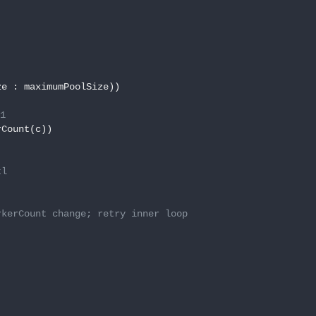
e : maximumPoolSize))

1
Count(c))

tl
rkerCount change; retry inner loop