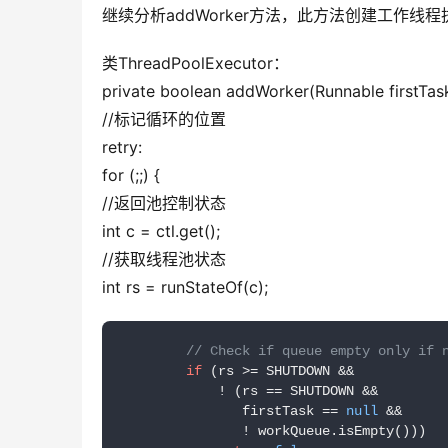
继续分析addWorker方法，此方法创建工作线
类ThreadPoolExecutor：
private boolean addWorker(Runnable firstTask
//标记循环的位置
retry:
for (;;) {
//返回池控制状态
int c = ctl.get();
//获取线程池状态
int rs = runStateOf(c);
// Check if queue empty only if 
if
 (rs >= SHUTDOWN &&

            ! (rs == SHUTDOWN &&

               firstTask == 
null
 &&

               ! workQueue.isEmpty()))
