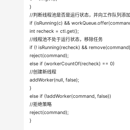
}
//判断线程池是否是运行状态，并向工作队列添
if (isRunning(c) && workQueue.offer(command
int recheck = ctl.get();
//线程池不处于运行状态，移除任务
if (! isRunning(recheck) && remove(command)
reject(command);
else if (workerCountOf(recheck) == 0)
//创建新线程
addWorker(null, false);
}
else if (!addWorker(command, false))
//拒绝策略
reject(command);
}