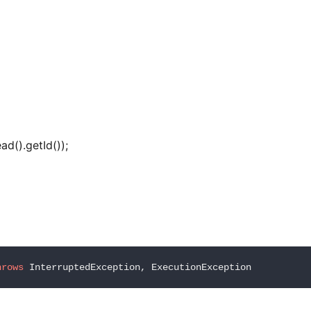
ad().getId());
hrows
 InterruptedException, ExecutionException         