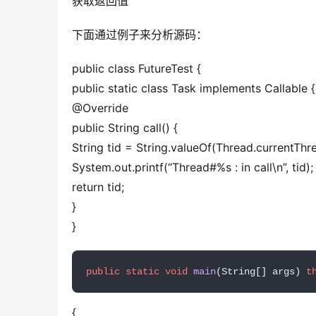
获取返回值
下面通过例子来分析源码：
public class FutureTest {
public static class Task implements Callable {
@Override
public String call() {
String tid = String.valueOf(Thread.currentThre
System.out.printf(“Thread#%s : in call\n”, tid);
return tid;
}
}
public
static
void
main
(String[] args)
t
{