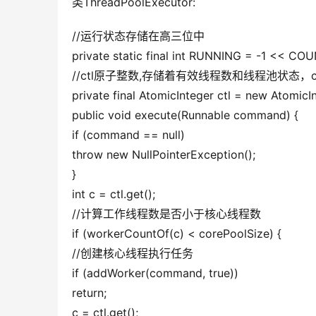
类ThreadPoolExecutor:
//运行状态存储在高三位中
private static final int RUNNING = -1 << CO
//ctl原子整数,存储着有效线程数和线程池状态，
private final AtomicInteger ctl = new Atomic
public void execute(Runnable command) {
if (command == null)
throw new NullPointerException();
}
int c = ctl.get();
//计算工作线程数是否小于核心线程数
if (workerCountOf(c) < corePoolSize) {
//创建核心线程执行任务
if (addWorker(command, true))
return;
c = ctl.get();