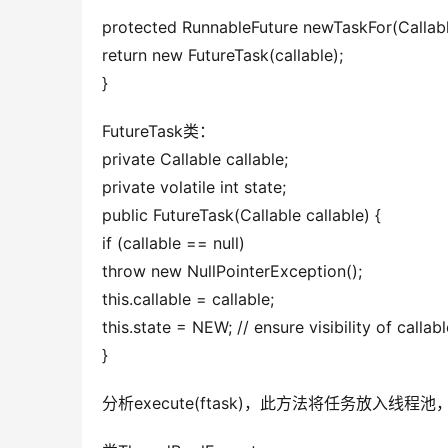
protected RunnableFuture newTaskFor(Callable
return new FutureTask(callable);
}
FutureTask类：
private Callable callable;
private volatile int state;
public FutureTask(Callable callable) {
if (callable == null)
throw new NullPointerException();
this.callable = callable;
this.state = NEW; // ensure visibility of callabl
}
分析execute(ftask)，此方法将任务放入线