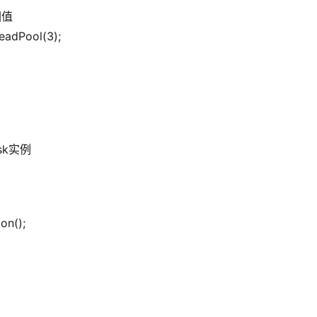
回值
eadPool(3);
sk实例
on();