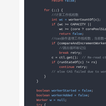
return
false
;

for
 (;;) {

//计算工作线程数
int
wc
=
 workerCountOf(c);

if
 (wc >= CAPACITY ||

                wc >= (core ? corePoolSiz
return
false
;

//cas操作递增工作线程数，当前数+
if
 (compareAndIncrementWorker
//跳出循环标记位
break
 retry;

            c = ctl.get();  
// Re-read c
if
 (runStateOf(c) != rs)

continue
 retry;

// else CAS failed due to wo
        }

    }

boolean
workerStarted
=
false
;

boolean
workerAdded
=
false
;

Worker
w
=
null
;

try
 {
