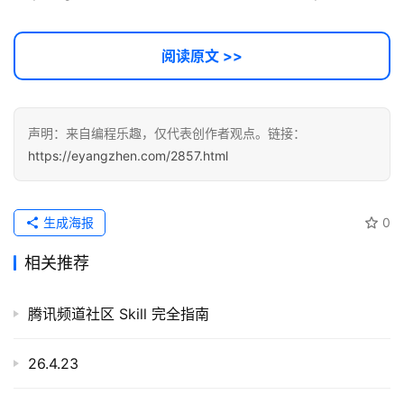
A
I
提
阅读原文 >>
示
词
声明：来自编程乐趣，仅代表创作者观点。链接：
开
https://eyangzhen.com/2857.html
源
代
码
生成海报
0
常
相关推荐
用
链
腾讯频道社区 Skill 完全指南
接
26.4.23