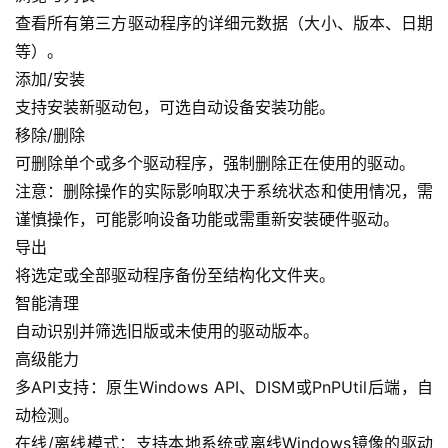
查看所有第三方驱动程序的详细元数据（大小、版本、日期
等）。
添加/安装
支持安装新驱动包，可选自动设备安装功能。
移除/删除
可删除单个或多个驱动程序，强制删除正在使用的驱动。
注意：删除操作的实际影响取决于系统状态和使用情况，需
谨慎操作，可能影响设备功能或需重新安装硬件驱动。
导出
A
I
将选定或全部驱动程序备份至结构化文件夹。
实
智能清理
干
自动识别并筛选旧版或未使用的驱动版本。
群
高级能力
多API支持：原生Windows API、DISM或PnPUtil后端，自
运
动检测。
营
在线/离线模式：支持本地系统或离线Windows镜像的驱动