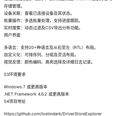
记
存储管理。
录
设备关联：查看已连接设备及其状态。
批量操作：多选批量处理，支持进度跟踪。
经
验
实时搜索：动态过滤及CSV导出分析功能。
教
用户界面
程
多语言：支持20+种语言及从右至左（RTL）布局。
软
自定义化：可排序列、分组及灵活布局。
件
视觉反馈：颜色编码、高亮选择及详细日志记录。
应
用
03环境要求
登录
注册
服
务
‌.NET Framework 4.6.2 或更高版本
项
04项目地址
目
https://github.com/lostindark/DriverStoreExplorer