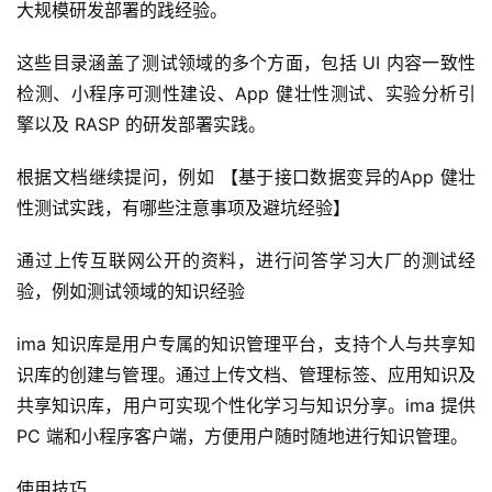
大规模研发部署的践经验。
录
这些目录涵盖了测试领域的多个方面，包括 UI 内容一致性
经
检测、小程序可测性建设、App 健壮性测试、实验分析引
验
擎以及 RASP 的研发部署实践。
教
程
根据文档继续提问，例如 【基于接口数据变异的App 健壮
性测试实践，有哪些注意事项及避坑经验】
软
件
通过上传互联网公开的资料，进行问答学习大厂的测试经
应
验，例如测试领域的知识经验
用
ima 知识库是用户专属的知识管理平台，支持个人与共享知
登录
注册
服
识库的创建与管理。通过上传文档、管理标签、应用知识及
务
共享知识库，用户可实现个性化学习与知识分享。ima 提供 
项
PC 端和小程序客户端，方便用户随时随地进行知识管理。
目
使用技巧