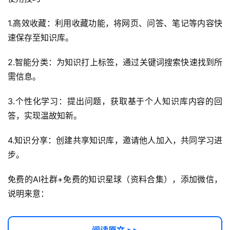
A
I
1.高效收藏：利用收藏功能，将网页、问答、笔记等内容快
提
速保存至知识库。
示
词
2.智能分类：为知识打上标签，通过关键词搜索快速找到所
需信息。
开
源
3.个性化学习：提出问题，获取基于个人知识库内容的回
代
答，实现温故知新。
码
4.知识分享：创建共享知识库，邀请他人加入，共同学习进
常
步。
用
链
免费的AI社群+免费的知识星球（资料合集），添加微信，
接
说明来意：