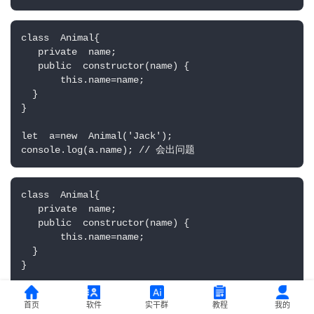
class  Animal{
   private  name;
   public  constructor(name) {
       this.name=name;
  }
}
let  a=new  Animal('Jack');
console.log(a.name); // 会出问题
class  Animal{
   private  name;
   public  constructor(name) {
       this.name=name;
  }
}
class  Cat  extends  Animal{
首页
软件
实干群
教程
我的
   constructor(name) {