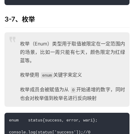
3-7、枚举
枚举（Enum）类型用于取值被限定在一定范围内
的场景，比如一周只能有七天，颜色限定为红绿
蓝等。
枚举使用
关键字来定义
enum
枚举成员会被赋值为从
开始递增的数字，同时
0
也会对枚举值到枚举名进行反向映射
enum    status{success, error, wari};
console.log(status['success']);//0