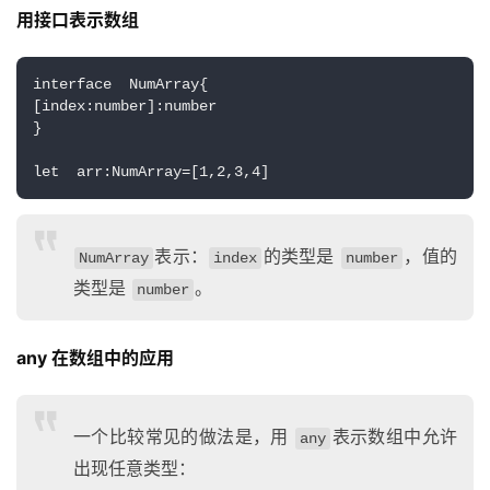
用接口表示数组
登录
注册
服
务
项
interface  NumArray{
[index:number]:number
目
}
A
let  arr:NumArray=[1,2,3,4]
I
提
示
表示：
的类型是
，值的
NumArray
index
number
词
类型是
。
number
开
any 在数组中的应用
源
代
码
一个比较常见的做法是，用
表示数组中允许
any
出现任意类型：
常