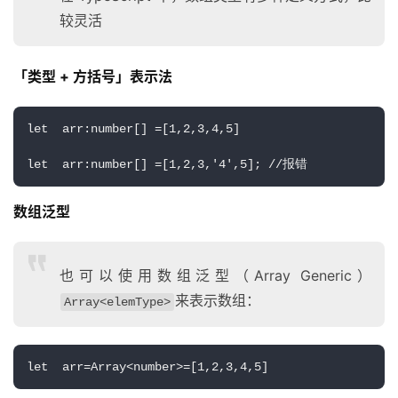
干
较灵活
群
「类型 + 方括号」表示法
运
营
记
let  arr:number[] =[1,2,3,4,5]
录
let  arr:number[] =[1,2,3,'4',5]; //报错
经
数组泛型
验
教
程
也可以使用数组泛型（Array Generic）
来表示数组：
Array<elemType>
软
件
应
let  arr=Array<number>=[1,2,3,4,5]
用