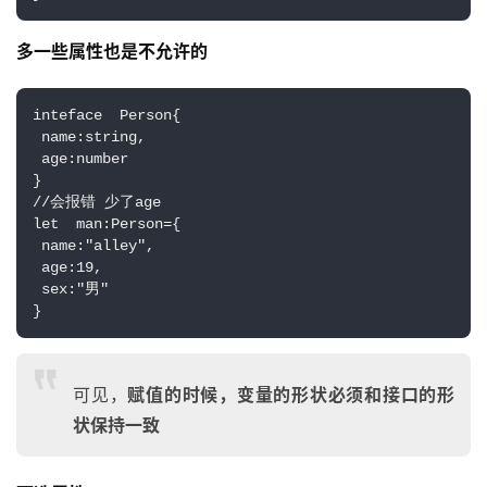
多一些属性也是不允许的
inteface  Person{
 name:string,
 age:number
}
//会报错 少了age
let  man:Person={
 name:"alley",
 age:19,
 sex:"男"
}
可见，
赋值的时候，变量的形状必须和接口的形
状保持一致