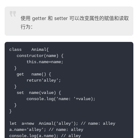
使用 getter 和 setter 可以改变属性的赋值和读取
行为：
class    Animal{
   constructor(name) {
       this.name=name;
  }
   get   name() {
       return'alley';
  }
   set  name(value) {
       console.log('name: '+value);
  }
}
let  a=new  Animal('alley'); // name: alley
a.name='alley'; // name: alley
console.log(a.name); // alley