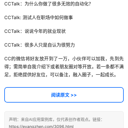
CCTalk：为什么你做了很多无效的自动化？
登录
注册
服
CCTalk: 测试人在职场中如何做事
务
项
CCTalk：说说今年的就业现状
目
CCTalk：很多人只是自认为很努力
A
I
CC的微信将好友放开到了一万，小伙伴可以加我，先到先
提
得；需简单自我介绍下或者朋友圈对等开放。若一条都不满
示
足，拒绝提供好友位，可以备注，融入圈子，一起成长。
词
开
阅读原文 >>
源
代
码
声明：来自AI应用案例库，仅代表创作者观点。链接：
https://eyangzhen.com/3096.html