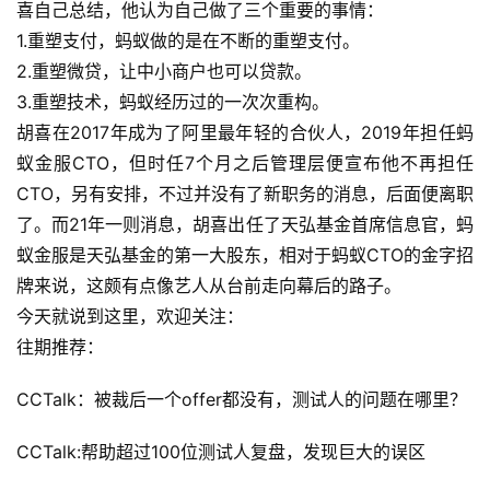
实
喜自己总结，他认为自己做了三个重要的事情：
干
1.重塑支付，蚂蚁做的是在不断的重塑支付。
群
2.重塑微贷，让中小商户也可以贷款。
3.重塑技术，蚂蚁经历过的一次次重构。
运
胡喜在2017年成为了阿里最年轻的合伙人，2019年担任蚂
营
蚁金服CTO，但时任7个月之后管理层便宣布他不再担任
记
CTO，另有安排，不过并没有了新职务的消息，后面便离职
录
了。而21年一则消息，胡喜出任了天弘基金首席信息官，蚂
蚁金服是天弘基金的第一大股东，相对于蚂蚁CTO的金字招
经
牌来说，这颇有点像艺人从台前走向幕后的路子。
验
教
今天就说到这里，欢迎关注：
程
往期推荐：
CCTalk：被裁后一个offer都没有，测试人的问题在哪里？
软
件
CCTalk:帮助超过100位测试人复盘，发现巨大的误区
应
用