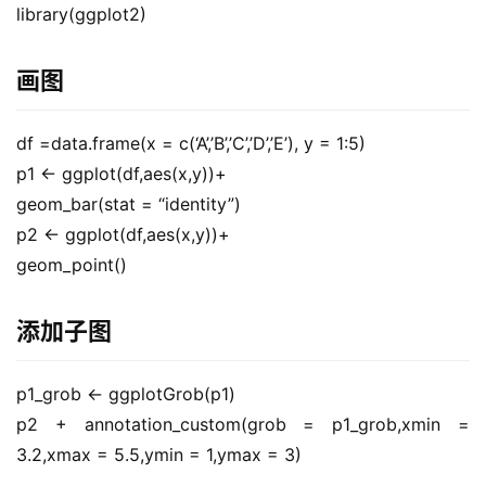
library(ggplot2)
录
画图
经
验
教
df =data.frame(x = c(‘A’,’B’,’C’,’D’,’E’), y = 1:5)
程
p1 <- ggplot(df,aes(x,y))+
geom_bar(stat = “identity”)
软
p2 <- ggplot(df,aes(x,y))+
件
geom_point()
应
用
添加子图
登录
注册
服
务
p1_grob <- ggplotGrob(p1)
项
p2 + annotation_custom(grob = p1_grob,xmin = 
目
3.2,xmax = 5.5,ymin = 1,ymax = 3)