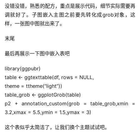
A
没错没错，熟悉的配方，重点是展示代码，细节实际需要再
I
调就好了。子图嵌入主图之前要先转化成grob对象，这
提
样，一张图中图就出来了。
示
词
末尾
开
最后再展示一下图中嵌入表吧
源
代
library(ggpubr)
码
table <- ggtexttable(df, rows = NULL,
theme = ttheme(“light”))
常
table_grob <- ggplotGrob(table)
用
p2 + annotation_custom(grob = table_grob,xmin = 
链
接
3.2,xmax = 5.5,ymin = 1.5,ymax = 3)
这个表似乎太简洁了，让我们换个主题试试吧。