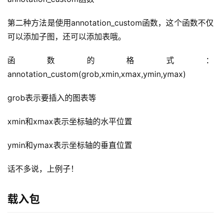
第二种方法是使用annotation_custom函数，这个函数不仅
可以添加子图，还可以添加表哦。
函数的格式：
annotation_custom(grob,xmin,xmax,ymin,ymax)
grob表示要插入的图表等
A
xmin和xmax表示坐标轴的水平位置
I
实
ymin和ymax表示坐标轴的垂直位置
干
群
话不多说，上例子！
运
载入包
营
记