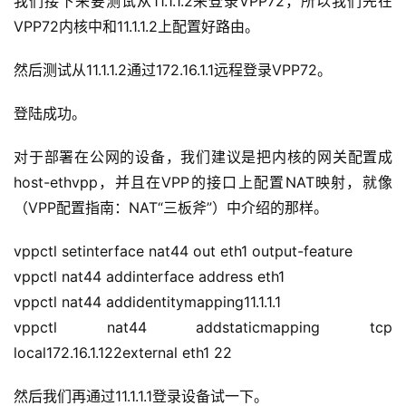
我们接下来要测试从11.1.1.2来登录VPP72，所以我们先在
项
VPP72内核中和11.1.1.2上配置好路由。
目
然后测试从11.1.1.2通过172.16.1.1远程登录VPP72。
A
I
登陆成功。
提
示
对于部署在公网的设备，我们建议是把内核的网关配置成
词
host-ethvpp，并且在VPP的接口上配置NAT映射，就像
（VPP配置指南：NAT“三板斧”）中介绍的那样。
开
源
vppctl setinterface nat44 out eth1 output-feature
代
vppctl nat44 addinterface address eth1
码
vppctl nat44 addidentitymapping11.1.1.1
vppctl nat44 addstaticmapping tcp 
常
用
local172.16.1.122external eth1 22
链
接
然后我们再通过11.1.1.1登录设备试一下。