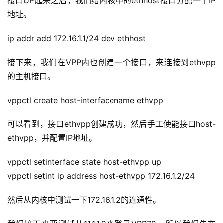
接口UP起来之后，我们给内核中的ethhost接口分配一个IP
运
地址。
营
记
ip addr add 172.16.1.1/24 dev ethhost
录
接下来，我们在VPP内也创建一个接口，来连接到ethvpp
经
的主机接口。
验
教
vppctl create host-interfacename ethvpp
程
可以看到，接口ethvpp创建成功，然后手工使能接口host-
ethvpp，并配置IP地址。
软
件
vppctl setinterface state host-ethvpp up
应
用
vppctl setint ip address host-ethvpp 172.16.1.2/24
登录
注册
然后从内核中测试一下172.16.1.2的连通性。
服
务