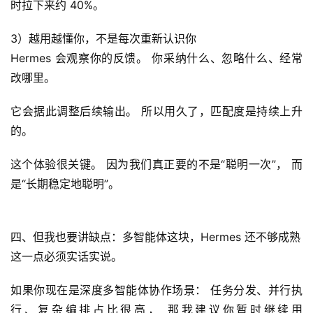
时拉下来约 40%。
A
3）越用越懂你，不是每次重新认识你
I
Hermes 会观察你的反馈。 你采纳什么、忽略什么、经常
实
改哪里。
干
群
它会据此调整后续输出。 所以用久了，匹配度是持续上升
的。
运
营
这个体验很关键。 因为我们真正要的不是“聪明一次”， 而
记
是“长期稳定地聪明”。
录
经
四、但我也要讲缺点：多智能体这块，Hermes 还不够成熟
验
这一点必须实话实说。
教
程
如果你现在是深度多智能体协作场景： 任务分发、并行执
行、复杂编排占比很高， 那我建议你暂时继续用 