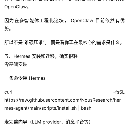
软
OpenClaw。
件
应
因为在多智能体工程化这块， OpenClaw 目前依然有优
用
势。
登录
注册
服
所以不是“谁碾压谁”。 而是看你现在最核心的需求是什么。
务
项
五、Hermes 安装和迁移，确实很轻
目
零基础安装
A
一条命令装 Hermes
I
提
curl -fsSL 
示
https://raw.githubusercontent.com/NousResearch/her
词
mes-agent/main/scripts/install.sh | bash
开
走完整向导（LLM provider、消息平台等）
源