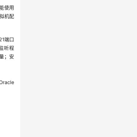
统不能使用
虚拟机配
21端口
P监听程
变量；安
cle 