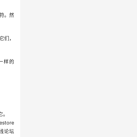
符。然
用它们，
一样的
它。
tore 
在线论坛