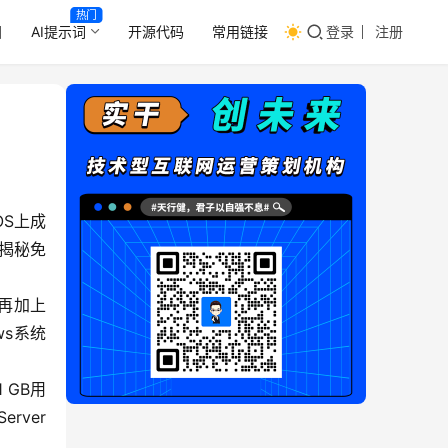
热门
目
AI提示词
开源代码
常用链接
登录
注册
OS上成
！揭秘免
。再加上
ws系统
 GB用
rver