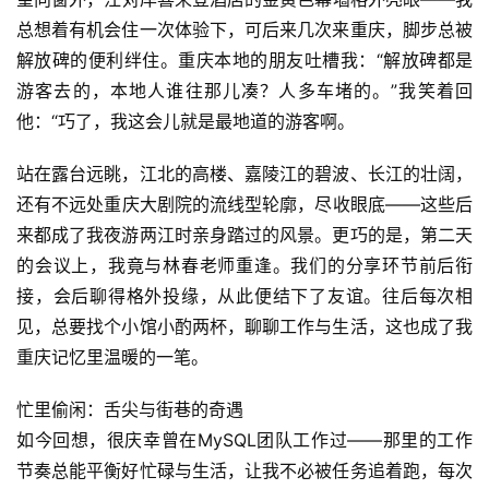
总想着有机会住一次体验下，可后来几次来重庆，脚步总被
解放碑的便利绊住。重庆本地的朋友吐槽我：“解放碑都是
游客去的，本地人谁往那儿凑？人多车堵的。”我笑着回
他：“巧了，我这会儿就是最地道的游客啊。
站在露台远眺，江北的高楼、嘉陵江的碧波、长江的壮阔，
还有不远处重庆大剧院的流线型轮廓，尽收眼底——这些后
来都成了我夜游两江时亲身踏过的风景。更巧的是，第二天
的会议上，我竟与林春老师重逢。我们的分享环节前后衔
接，会后聊得格外投缘，从此便结下了友谊。往后每次相
见，总要找个小馆小酌两杯，聊聊工作与生活，这也成了我
重庆记忆里温暖的一笔。
忙里偷闲：舌尖与街巷的奇遇
如今回想，很庆幸曾在MySQL团队工作过——那里的工作
节奏总能平衡好忙碌与生活，让我不必被任务追着跑，每次