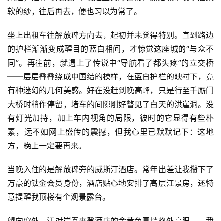
软的纱，往后再去，便也习以为常了。
坐上出租车往解放碑方向去，起初并未觉得特别。直到路边
的护栏渐渐变成醒目的蓝白相间，才惊觉这座城的“与众不
同”。再往前，就遇上了传说中“导航看了都头疼”的立交桥
——层层叠叠绕成中国结的模样，在蓝白护栏的映衬下，竟
有种迷幻的几何美感。好在没赶到晚高峰，只是行至千厮门
大桥时稍作停留，堵车的间隙刚好瞥见了白天的洪崖洞。没
有灯光加持，加上车内视角的局限，彼时的它显得有些朴
素，远不如网上盛传的震撼，但我心里已默默记下：这地
方，晚上一定要再来。
当晚入住的是解放碑旁的威斯汀酒店。常年出差让我攒下了
万豪的钛金会员身份，酒店贴心地安排了高层江景房，还特
意提醒我顶楼有个观景露台。
望向窗外，江对岸喜来登酒店的金黄色幕墙格外亮眼——我