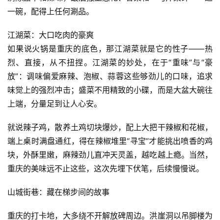
件
一碗，配得上任何涮品。
应
用
江湖菜：大口吃肉的豪爽
如果说火锅是重庆的底色，那江湖菜就是它的性子——热
登录
注册
服
烈、直接，从不扭捏。江湖菜的妙处，在于“重味”与“豪
务
放”：调味偏爱麻辣、泡椒、蒜蓉这些够劲儿的口味，追求
项
味觉上的强烈冲击；盛菜不用精致的小碟，而是大盆大碗往
目
上端，分量足到让人心安。
A
就说辣子鸡，散养土鸡切块爆炒，配上大把干辣椒和花椒，
I
端上桌时满盘通红，得在辣椒堆里“寻宝”才能挑出喷香的鸡
提
块，外酥里嫩，麻辣劲儿直冲天灵盖，越吃越上瘾。当然，
示
重庆的美味远不止这些，这次先埋下伏笔，后续慢慢说。
词
山城街巷：藏在梯步间的故事
开
源
重庆的打卡地，大多绕不开解放碑周边。洪崖洞以吊脚楼为
代