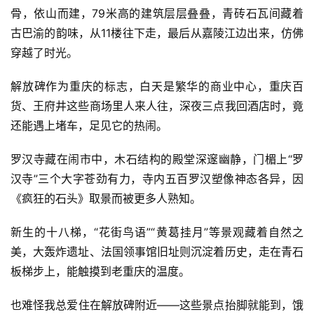
骨，依山而建，79米高的建筑层层叠叠，青砖石瓦间藏着
码
古巴渝的韵味，从11楼往下走，最后从嘉陵江边出来，仿佛
穿越了时光。
常
用
解放碑作为重庆的标志，白天是繁华的商业中心，重庆百
链
接
货、王府井这些商场里人来人往，深夜三点我回酒店时，竟
还能遇上堵车，足见它的热闹。
罗汉寺藏在闹市中，木石结构的殿堂深邃幽静，门楣上“罗
汉寺”三个大字苍劲有力，寺内五百罗汉塑像神态各异，因
《疯狂的石头》取景而被更多人熟知。
新生的十八梯，“花街鸟语”“黄葛挂月”等景观藏着自然之
美，大轰炸遗址、法国领事馆旧址则沉淀着历史，走在青石
板梯步上，能触摸到老重庆的温度。
也难怪我总爱住在解放碑附近——这些景点抬脚就能到，饿