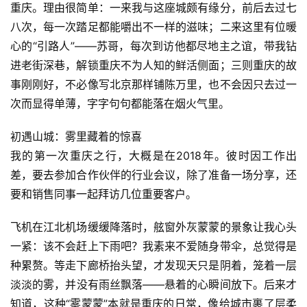
重庆。理由很简单：一来我与这座城颇有缘分，前后去过七
八次，每一次踏足都能嚼出不一样的滋味；二来这里有位暖
心的“引路人”——苏哥，每次到访他都尽地主之谊，带我钻
进老街深巷，解锁重庆不为人知的鲜活侧面；三则重庆的故
事刚刚好，不必像写北京那样铺陈万里，也不会因只去过一
次而显得单薄，字字句句都能落在烟火气里。
初遇山城：雾里藏着的惊喜
我的第一次重庆之行，大概是在2018年。彼时因工作出
差，要去参加合作伙伴的行业会议，除了准备一场分享，还
要和销售同事一起拜访几位重要客户。
飞机在江北机场缓缓降落时，舷窗外灰蒙蒙的景象让我心头
一紧：该不会赶上下雨吧？我素来不爱随身带伞，总觉得是
种累赘。等走下廊桥抬头望，才发现天只是阴着，笼着一层
淡淡的雾，并没有雨丝飘落——悬着的心瞬间放下。后来才
知道，这种“雾蒙蒙”本就是重庆的日常，像给城市裹了层柔