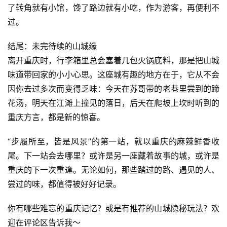
了转角就有小馆，馋了路边就有小吃，作为游客，再便利不
过。
结尾：未完待续的山城缘
离开重庆时，行李箱里总会塞着几包火锅底料，那是把山城
味道带回家的小小心思。这座城有趣的地方在于，它从不会
因你去过多次而变得乏味：今天在苏哥带的老巷里尝到的蹄
花汤，明天在江滩上撞见的落日，后天在爬坡上坎时听到的
重庆方言，都是新的惊喜。
“步履所至，皆是风景”的第一站，就以重庆的麻辣鲜香收
尾。下一站会去哪里？或许是另一座藏着故事的城，或许是
重庆的下一次重逢。无论如何，那些踏过的路、遇见的人、
尝过的味，都值得被好好记录。
你有哪些难忘的重庆记忆？或是有推荐的山城隐秘玩法？欢
迎在评论区告诉我～