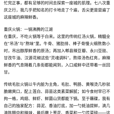
忙完正事，都有足够的时间去探索一座城的肌理。七八次重
A
庆之行，我几乎把知名的打卡地走了个遍，舌尖更是尝遍了
I
这座城的麻辣鲜香。
实
干
重庆火锅：一锅沸腾的江湖
群
在重庆，不吃火锅等于白来。这里的传统红汤火锅，精髓全
在“吊汤”与“熬味”里。牛骨、猪肋排、棒子骨慢火细熬数小
运
时，吊出醇厚鲜香的原汤；再加入郫县辣豆瓣、永川豆豉、
营
甘孜牛油、汉源花椒这些“灵魂调料”，熬得汤色红亮，麻辣
记
鲜香的气息隔着几条街都能闻到，入口咸鲜中还带着一丝回
录
甘。
经
传统毛肚火锅以牛内脏为主角，毛肚、鸭肠、黄喉烫几秒就
验
脆嫩爽口，配上莲白、蒜苗这类素菜解腻；如今食材早已不
教
拘一格，鸡翅、鲜虾、鲜菌山货都能下锅。至于蘸碟，我有
程
自己的独家配方：蒜泥、香油打底，加一勺蚝油提鲜，滴几
软
滴陈醋中和辣味，最后撒上葱花、香菜和一勺芹菜碎——这