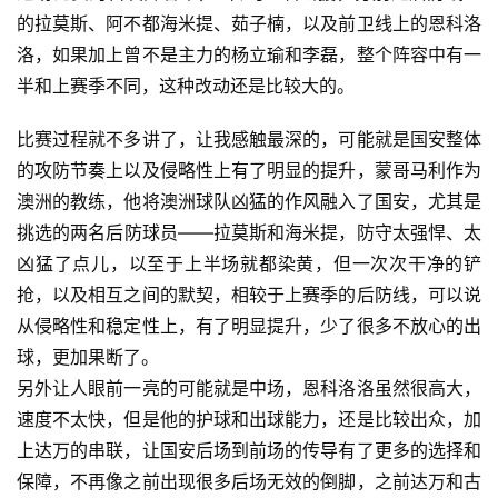
的拉莫斯、阿不都海米提、茹子楠，以及前卫线上的恩科洛
洛，如果加上曾不是主力的杨立瑜和李磊，整个阵容中有一
半和上赛季不同，这种改动还是比较大的。
比赛过程就不多讲了，让我感触最深的，可能就是国安整体
的攻防节奏上以及侵略性上有了明显的提升，蒙哥马利作为
澳洲的教练，他将澳洲球队凶猛的作风融入了国安，尤其是
挑选的两名后防球员——拉莫斯和海米提，防守太强悍、太
凶猛了点儿，以至于上半场就都染黄，但一次次干净的铲
抢，以及相互之间的默契，相较于上赛季的后防线，可以说
从侵略性和稳定性上，有了明显提升，少了很多不放心的出
球，更加果断了。
另外让人眼前一亮的可能就是中场，恩科洛洛虽然很高大，
A
速度不太快，但是他的护球和出球能力，还是比较出众，加
I
上达万的串联，让国安后场到前场的传导有了更多的选择和
实
保障，不再像之前出现很多后场无效的倒脚，之前达万和古
干