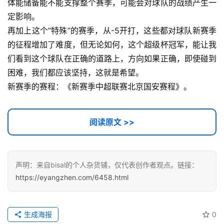
服
体能储备能不能支撑整个赛季，可能会对球队的战绩产生一
务
定影响。
项
再加上这个”特殊”的赛季，从-5开打，这些都对球队新赛季
目
的征程增加了难度，但无论如何，这个超级杯冠军，能让我
们看到这个球队在正确的道路上，方向如果正确，即使碰到
A
困难，我们都应该坚持，这就是希望。
I
新赛季的赛程：《新赛季中超联赛北京国安赛程》。
提
示
词
阅读原文 >>
开
源
代
声明：来自bisal的个人杂货铺，仅代表创作者观点。链接：
码
https://eyangzhen.com/6458.html
常
用
生成海报
0