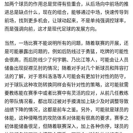
群
加两个球员的作用总是觉得有些重合，从后场向中前场的推
进总是缺点什么，现在的组合，能够通过中场，快速传导到
运
前场，找到更多机会，让球动起来，不是单纯强调控球率，
营
而是强调向前，这才是现代足球的发展方向。
记
录
当然，一场比赛不能说明所有的问题，随着联赛的开展，还
是可能暴露出问题的，例如后防线过于勇猛，吃牌的可能性
经
会很高，而后防线少了何宇鹏、乃比江等人，可能会让人员
验
储备出现捉襟见肘的情况；随着对手对几个新球员和阵容打
教
法的了解，对于恩科洛洛等人可能会有更加针对性的防守，
程
对于球队这种攻防转换同样会有针对性的策略，这可能就需
要教练能在赛季中或者比赛中有灵活的应对，从前几任教练
软
的带队情况看，都出现过被对手摸清加上缺少及时调整导致
件
战绩下降的情况，这都是前车之鉴。另外，可能就是球员的
应
用
体能，这种侵略性的攻防体系对体能有很高的要求，赛季之
初体能储备很足，但随着联赛深入，加上各种伤停，球员的
登录
注册