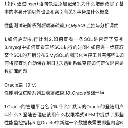
服
1.如何通过insert语句快速添加记录2.为什么增删改除了基
务
本的本身开销以外也会和索引有关3.事务是什么概念
项
目
性能测试进阶系列
后端基础篇_17_MySQL
监控与分析调优
A
1.如何启动执行计划2.如何查看一条SQL是否走了索引
I
3.mysql中如何查看某些SQL执行的时间4.如何进一步获取
提
某个SQL的开销分布5.MySQL的图形化监控工具有哪些6.如
示
何将慢查询自动保存到日志7.遇到系统变慢如何定位是否是
词
数据库问题
开
Oracle篇（9段）
源
性能测试进阶系列
后端基础篇_18_Oracle
基础环境
代
码
1.Oracle的管理平台名字叫什么2.默认的Oracle的登陆用户
叫什么3.登陆管理应该用什么权限模式4.EM中提供了那些
常
性能监控指标5.在Oracle中新建一个数据表需要哪些内容6.
用