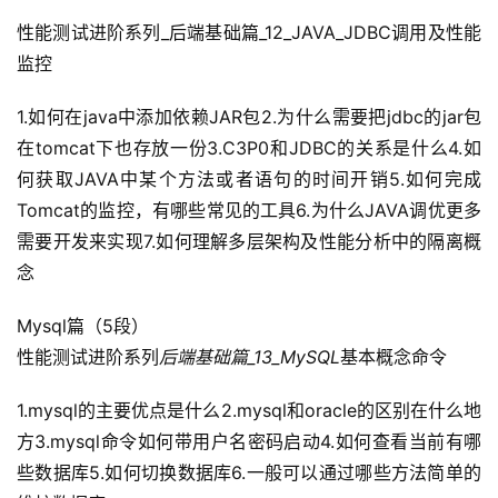
性能测试进阶系列_后端基础篇_12_JAVA_JDBC调用及性能
监控
1.如何在java中添加依赖JAR包2.为什么需要把jdbc的jar包
在tomcat下也存放一份3.C3P0和JDBC的关系是什么4.如
何获取JAVA中某个方法或者语句的时间开销5.如何完成
Tomcat的监控，有哪些常见的工具6.为什么JAVA调优更多
需要开发来实现7.如何理解多层架构及性能分析中的隔离概
念
Mysql篇（5段）
性能测试进阶系列
后端基础篇_13_MySQL
基本概念命令
1.mysql的主要优点是什么2.mysql和oracle的区别在什么地
A
I
方3.mysql命令如何带用户名密码启动4.如何查看当前有哪
实
些数据库5.如何切换数据库6.一般可以通过哪些方法简单的
干