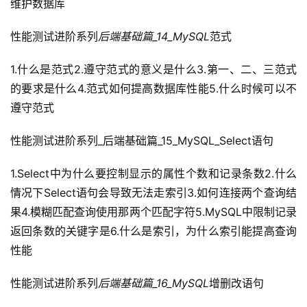
维护数据库
群
性能测试进阶系列
后端基础篇_14_MySQL
范式
运
营
1.什么是范式2.遵守范式的意义是什么3.第一、二、三范式
记
的要求是什么4.范式如何提高数据库性能5.什么时候可以不
录
遵守范式
经
性能测试进阶系列_后端基础篇_15_MySQL_Select语句
验
教
1.Select中为什么要控制显示的属性个数和记录条数2.什么
程
情况下Select语句会导致无法走索引3.如何连接两个查询结
果4.模糊匹配查询使用那两个匹配字符5.MySQL中限制记录
软
返回条数的关键字是6.什么是索引，为什么索引能提高查询
件
性能
应
用
性能测试进阶系列
后端基础篇_16_MySQL
增删改语句
登录
注册