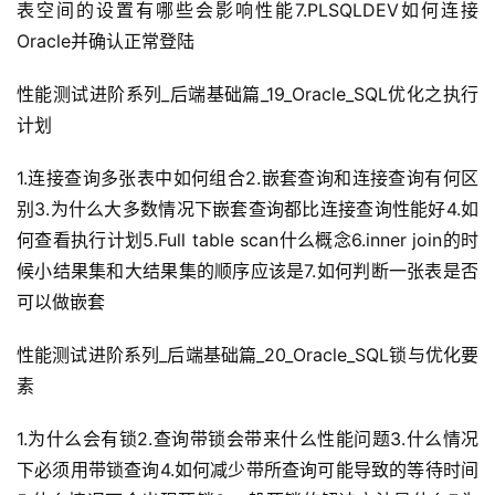
表空间的设置有哪些会影响性能7.PLSQLDEV如何连接
链
接
Oracle并确认正常登陆
性能测试进阶系列_后端基础篇_19_Oracle_SQL优化之执行
计划
1.连接查询多张表中如何组合2.嵌套查询和连接查询有何区
别3.为什么大多数情况下嵌套查询都比连接查询性能好4.如
何查看执行计划5.Full table scan什么概念6.inner join的时
候小结果集和大结果集的顺序应该是7.如何判断一张表是否
可以做嵌套
性能测试进阶系列_后端基础篇_20_Oracle_SQL锁与优化要
素
1.为什么会有锁2.查询带锁会带来什么性能问题3.什么情况
下必须用带锁查询4.如何减少带所查询可能导致的等待时间