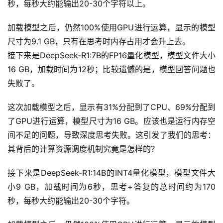
秒，每秒大约能输出20-30个字符以上。
记
录
加载模型之后，仍然100%使用GPU进行运算，显示的模型
尺寸为9.1 GB，只有在思考时内存占用才会升上去。
经
接下来是DeepSeek-R1:7B的FP16量化模型，模型文件大小
验
16 GB，加载时间为12秒；比较遗憾的是，模型回答问题也
教
失败了。
程
这次加载模型之后，显示有31%分配到了CPU、69%分配到
软
了GPU进行运算，模型尺寸为16 GB。应该也是运行内存空
件
间不足的问题，导致深度思考失败。这引发了我们的思考：
应
其背后的计算资源调度机制究竟是怎样的？
用
接下来是DeepSeek-R1:14B的INT4量化模型，模型文件大
登录
注册
服
小9 GB，加载时间为6秒，思考+答复的总时间约为170
务
秒，每秒大约能输出20-30个字符。
项
目