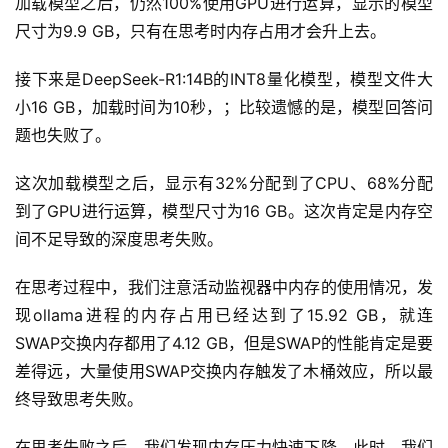
加载模型之后，仍然100%使用GPU进行运算，显示的模型
尺寸为9.9 GB，只有在思考时内存占用才会升上去。
A
I
接下来是DeepSeek-R1:14B的INT8量化模型，模型文件大
提
示
小16 GB，加载时间为10秒，；比较遗憾的是，模型回答问
词
题也失败了。
这次加载模型之后，显示有32%分配到了CPU、68%分配
开
源
到了GPU进行运算，模型尺寸为16 GB。这次肯定是内存空
代
间不足导致的深度思考失败。
码
在思考过程中，我们注意活动监视器中内存的使用情况，发
常
现ollama进程的内存占用已经达到了15.92 GB，就连
用
SWAP交换内存都用了4.12 GB，但是SWAP的性能肯定是要
链
差得远，大量使用SWAP交换内存触发了木桶效应，所以最
接
终导致思考失败。
在思考失败之后，我们发现内存压力快速下降。此时，我们